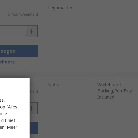
Legamaster
-
)
€ 163,48/eenheid
voegen
sheets
Nobo
Whiteboard
Backing,Pen Tray
)
€ 167,55/eenheid
Included
es,
op "Alles
iële
dit niet
ken. Meer
voegen