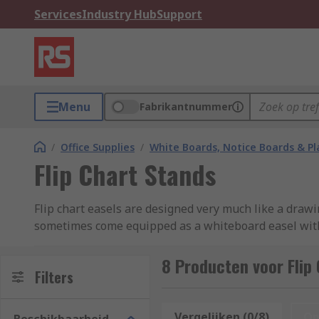
Services
Industry Hub
Support
Menu
Fabrikantnummer
/
Office Supplies
/
White Boards, Notice Boards & P
Flip Chart Stands
Flip chart easels are designed very much like a drawi
sometimes come equipped as a whiteboard easel with h
Features and benefits:
8 Producten voor Flip
Filters
• Shelving trays near the bottom of the board to ho
Vergelijken (0/8)
Op