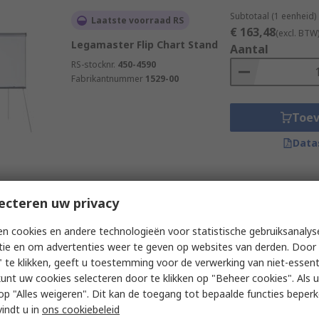
Subtotaal (1 eenheid)
Laatste voorraad RS
€ 163,48
(excl. BTW
Legamaster Flip Chart Stand
Aantal
RS-stocknr.
450-4590
Fabrikantnummer
1529-00
Toe
Data
Subtotaal (1 eenheid)
Op voorraad
ecteren uw privacy
€ 167,55
(excl. BTW
Nobo Foolscap Flip Chart on
Aantal
n cookies en andere technologieën voor statistische gebruiksanalys
Tripod
tie en om advertenties weer te geven op websites van derden. Door 
RS-stocknr.
652-282
 te klikken, geeft u toestemming voor de verwerking van niet-essent
Fabrikantnummer
1901918
kunt uw cookies selecteren door te klikken op "Beheer cookies". Als u 
 u op "Alles weigeren". Dit kan de toegang tot bepaalde functies beper
Toe
vindt u in
ons cookiebeleid