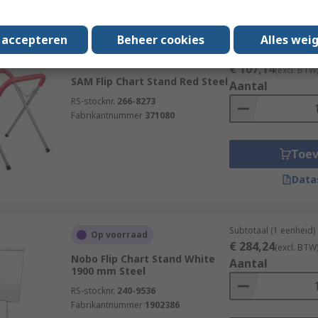
Data
s accepteren
Beheer cookies
Alles wei
Subtotaal (1 eenheid)
Voorradig bij de fabrikant
€ 107,14
(excl. BTW
SAM Flip Chart Stand Red Steel
Aantal
RS-stocknr.
266-8273
Fabrikantnummer
371080
Toe
Data
Subtotaal (1 eenheid)
Op voorraad
€ 284,24
(excl. BTW
Nobo Flip Chart Stand White
Aantal
1900 mm Steel
RS-stocknr.
240-9536
Fabrikantnummer
1902386