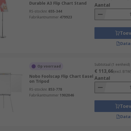
Durable A3 Flip Chart Stand
Aantal
RS-stocknr.
655-344
Fabrikantnummer
479923
Toe
Data
Subtotaal (1 eenheid)
Op voorraad
€ 113,66
(excl. BTW
Nobo Foolscap Flip Chart Easel
Aantal
on Tripod
RS-stocknr.
853-778
Fabrikantnummer
1902046
Toe
Data