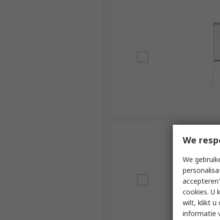
We resp
We gebruike
personalisa
accepteren"
cookies. U 
wilt, klikt
informatie 