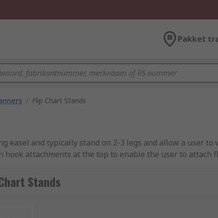
Pakket tr
lanners
/
Flip Chart Stands
ng easel and typically stand on 2-3 legs and allow a user to
ook attachments at the top to enable the user to attach fl
 Chart Stands
use some whiteboard pens
nieuw