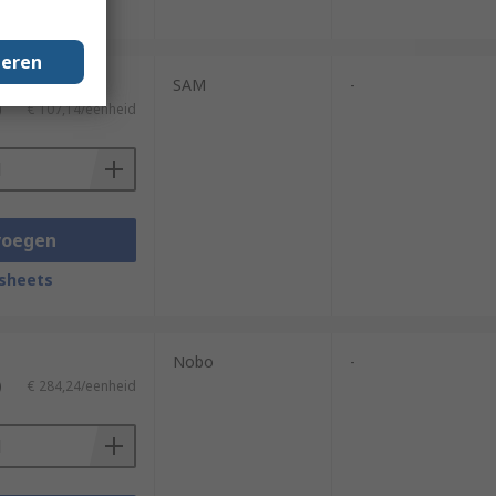
sheets
geren
SAM
-
)
€ 107,14/eenheid
voegen
sheets
Nobo
-
)
€ 284,24/eenheid