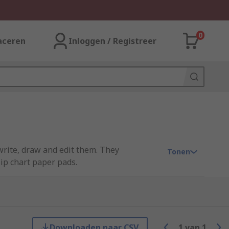
0
aceren
Inloggen / Registreer
 write, draw and edit them. They
Tonen
ip chart paper pads.
Downloaden naar CSV
1
van
1