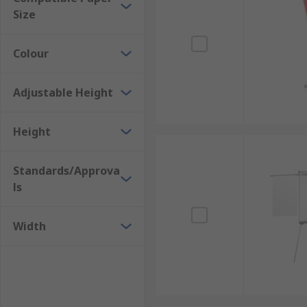
Size
Colour
Adjustable Height
Height
Standards/Approva
ls
Width