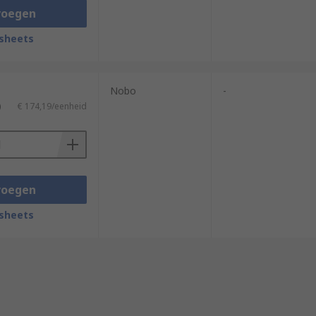
voegen
sheets
Nobo
-
)
€ 174,19/eenheid
voegen
sheets