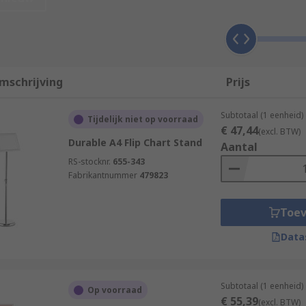
ility
mschrijving
Prijs
own
Subtotaal (1 eenheid)
Tijdelijk niet op voorraad
€ 47,44
(excl. BTW)
Durable A4 Flip Chart Stand
Aantal
RS-stocknr.
655-343
Fabrikantnummer
479823
Toe
Data
Subtotaal (1 eenheid)
Op voorraad
€ 55,39
(excl. BTW)