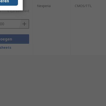
geren
3000 eenheden)
Nexperia
CMOS/TTL
)
€ 0,213/eenheid
voegen
sheets