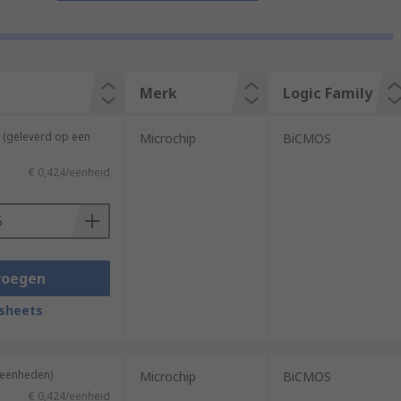
Merk
Logic Family
 (geleverd op een
Microchip
BiCMOS
€ 0,424/eenheid
voegen
sheets
5 eenheden)
Microchip
BiCMOS
€ 0,424/eenheid