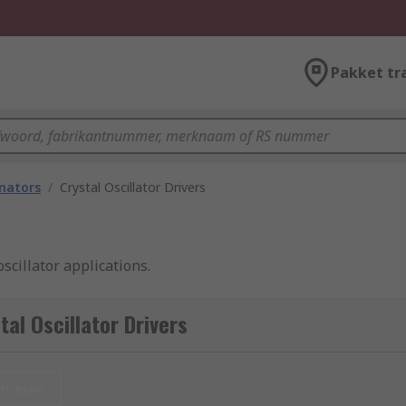
Pakket tr
onators
/
Crystal Oscillator Drivers
oscillator applications.
al Oscillator Drivers
nieuw