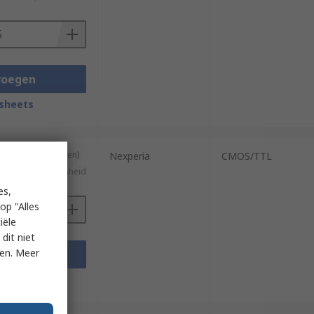
voegen
sheets
ng van 10 eenheden)
Nexperia
CMOS/TTL
€ 0,491/eenheid
es,
op "Alles
iële
dit niet
ken. Meer
voegen
sheets