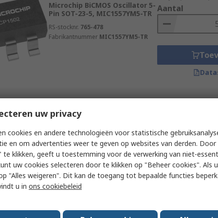
Microchip BiCMOS Oscillator 5-
Aantal
Pin SOT-23-5, MIC1557YM5-TR
RS-stocknr.
765-478
Fabrikantnummer
MIC1557YM5-TR
Toe
Data
Subtotaal (1 verpakki
Momenteel niet beschikbaar
ecteren uw privacy
€ 4,91
(excl. BTW)
Nexperia CMOS/TTL Crystal
Aantal
n cookies en andere technologieën voor statistische gebruiksanalys
Oscillator Driver 6-Pin TSSOP-
tie en om advertenties weer te geven op websites van derden. Door 
6, 74LVC1GX04GW,125
 te klikken, geeft u toestemming voor de verwerking van niet-essent
RS-stocknr.
510-469
kunt uw cookies selecteren door te klikken op "Beheer cookies". Als u 
Fabrikantnummer
74LVC1GX04GW,125
 u op "Alles weigeren". Dit kan de toegang tot bepaalde functies beper
Toe
vindt u in
ons cookiebeleid
Data