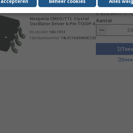
s accepteren
Beheer cookies
Alles wei
Subtotaal (1 rol van 
Momenteel niet beschikbaar
€ 639,00
(excl. BTW
Nexperia CMOS/TTL Crystal
Aantal
Oscillator Driver 6-Pin TSSOP-6
RS-stocknr.
166-1513
Fabrikantnummer
74LVC1GX04GW,125
Toe
Data