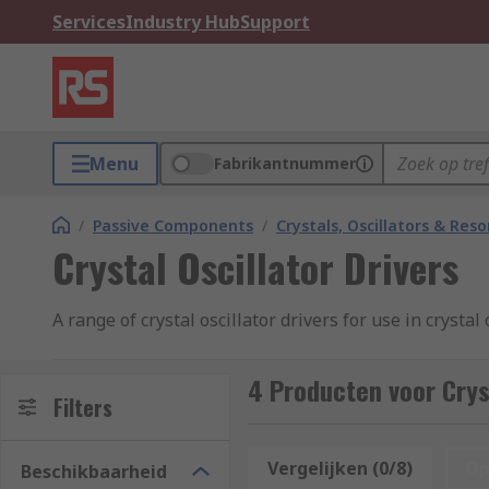
Services
Industry Hub
Support
Menu
Fabrikantnummer
/
Passive Components
/
Crystals, Oscillators & Res
Crystal Oscillator Drivers
A range of crystal oscillator drivers for use in crystal 
4 Producten voor Cryst
Filters
Vergelijken (0/8)
Op
Beschikbaarheid