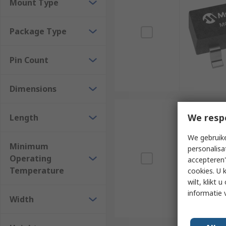
Mount Type
Package Type
Pin Count
Dimensions
We resp
Length
We gebruike
Minimum
personalisa
Operating
accepteren"
Temperature
cookies. U 
wilt, klikt
informatie 
Width