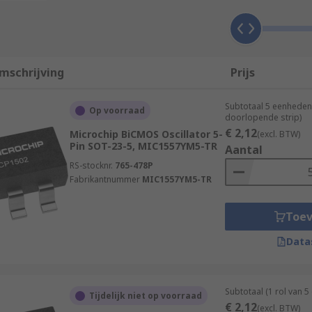
mschrijving
Prijs
Subtotaal 5 eenheden
Op voorraad
doorlopende strip)
€ 2,12
Microchip BiCMOS Oscillator 5-
(excl. BTW)
Pin SOT-23-5, MIC1557YM5-TR
Aantal
RS-stocknr.
765-478P
Fabrikantnummer
MIC1557YM5-TR
Toe
Data
Subtotaal (1 rol van 
Tijdelijk niet op voorraad
€ 2,12
(excl. BTW)