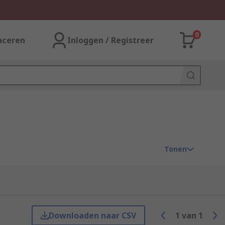
0
aceren
Inloggen / Registreer
Tonen
Downloaden naar CSV
1
van
1