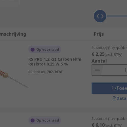
elecommunication and medical equipment industries. They ar
red.
mschrijving
Prijs
e wire wound and axial components:
Subtotaal (1 verpakki
Op voorraad
€ 2,25
(excl. BTW)
l or box-shaped formats with leads on both ends. They are us
RS PRO 1.2 kΩ Carbon Film
Aantal
Resistor 0.25 W 5 %
around cores made from ceramic, plastic or fibreglass, whi
RS-stocknr.
707-7678
Toe
Data
Subtotaal (1 verpakk
Op voorraad
€ 6,10
(excl. BTW)