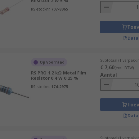
Resistor 2 W 5 %
RS-stocknr.
707-8965
Toe
Data
Subtotaal (1 verpakk
Op voorraad
€ 7,60
(excl. BTW)
RS PRO 1.2 kΩ Metal Film
Aantal
Resistor 0.4 W 0.25 %
RS-stocknr.
174-2975
Toe
Data
Subtotaal (1 verpakki