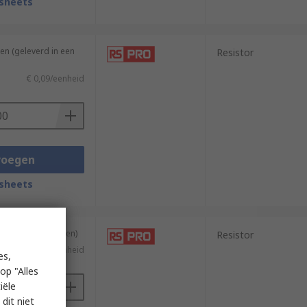
sheets
en (geleverd in een
Resistor
€ 0,09/eenheid
voegen
sheets
ng van 10 eenheden)
Resistor
€ 0,237/eenheid
es,
op "Alles
iële
dit niet