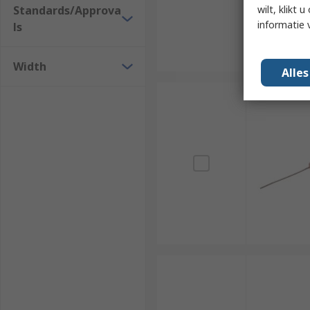
Standards/Approva
wilt, klikt
informatie 
ls
Width
Alle