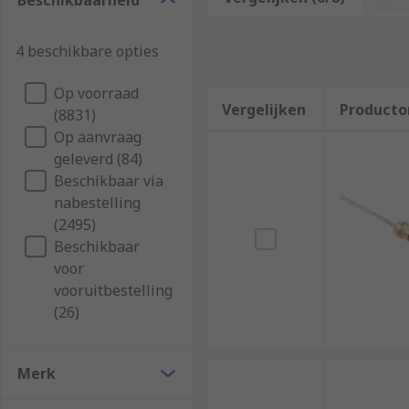
Beschikbaarheid
Through hole resistors are used in the automotive, t
4 beschikbare opties
and prototyping projects where no soldering is requi
Types of through hole resistors
Op voorraad
Vergelijken
Producto
(8831)
Op aanvraag
The most common types of through hole resistors ar
geleverd (84)
Axial packages have flat profiles and cylindrica
Beschikbaar via
nabestelling
Wire wound resistors have metal wires wrapped 
(2495)
Beschikbaar
voor
vooruitbestelling
(26)
Merk