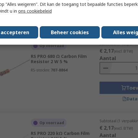
 u op "Alles weigeren". Dit kan de toegang tot bepaalde functies beper
Toe
vindt u in
ons cookiebeleid
Data
s accepteren
Beheer cookies
Alles wei
Subtotaal (1 verpakki
Op voorraad
€ 2,17
(excl. BTW)
RS PRO 680 Ω Carbon Film
Aantal
Resistor 2 W 5 %
RS-stocknr.
707-8864
Toe
Data
Subtotaal (1 verpakki
Op voorraad
€ 2,17
(excl. BTW)
RS PRO 220 kΩ Carbon Film
Aantal