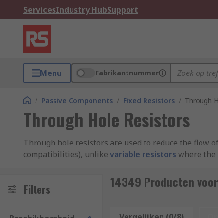
Services
Industry Hub
Support
Menu
Fabrikantnummer
/
Passive Components
/
Fixed Resistors
/
Through H
Through Hole Resistors
Through hole resistors are used to reduce the flow of 
compatibilities), unlike
variable resistors
where the v
Through hole resistors are constructed from metal fil
14349 Producten voor
leads that are inserted (either automatically or manua
Filters
What are through hole resistors used for?
Vergelijken (0/8)
Op