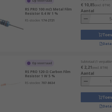
Op voorraad
€ 10,85
(excl. BTW)
RS PRO 100 mΩ Metal Film
Aantal
Resistor 0.4 W 1 %
RS-stocknr.
174-2721
Toe
Data
Subtotaal (1 verpakki
Op voorraad
€ 2,21
(excl. BTW)
RS PRO 120 Ω Carbon Film
Aantal
Resistor 1 W 5 %
RS-stocknr.
707-8634
Toe
Data