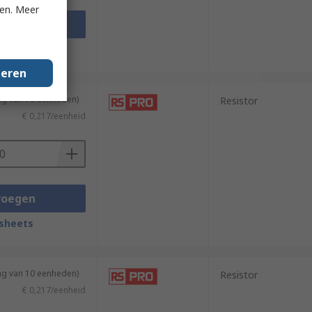
ken. Meer
voegen
sheets
geren
ng van 10 eenheden)
Resistor
€ 0,217/eenheid
voegen
sheets
ng van 10 eenheden)
Resistor
€ 0,217/eenheid