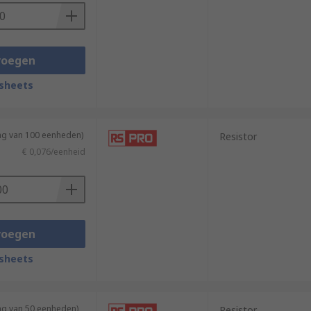
voegen
sheets
ing van 100 eenheden)
Resistor
€ 0,076/eenheid
voegen
sheets
ng van 50 eenheden)
Resistor