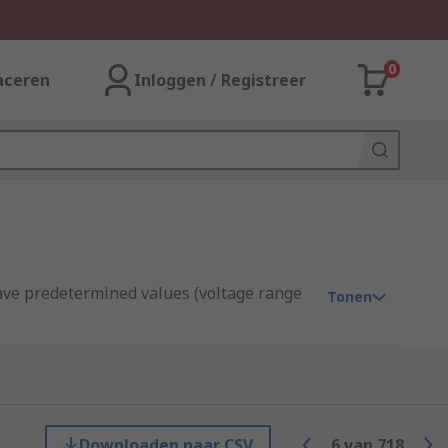
0
aceren
Inloggen / Registreer
 have predetermined values (voltage range
Tonen
high tolerance. They have long, pliable
Downloaden naar CSV
6
van
718