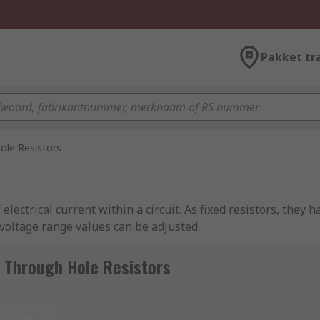
Pakket tr
ole Resistors
electrical current within a circuit. As fixed resistors, they
oltage range values can be adjusted.
m for general usage or carbon film for devices that require 
 Through Hole Resistors
lly) into holes in printed circuit boards.
nieuw