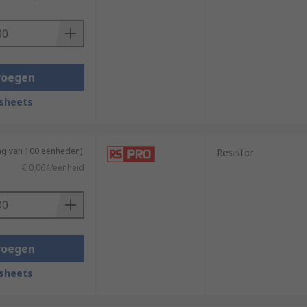
voegen
sheets
ing van 100 eenheden)
Resistor
€ 0,064/eenheid
voegen
sheets