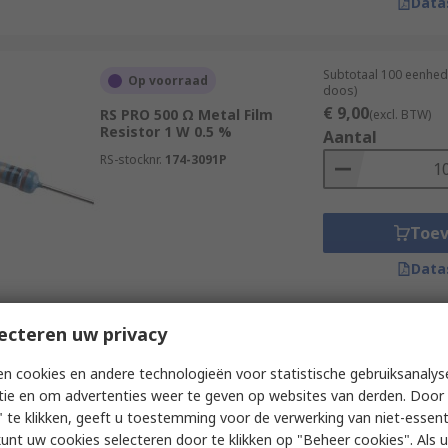
Data
Subtotaal 100 eenhed
Op voorraad
doos)
€ 9,00
RS PRO 500 Ω Metal Film
(excl. BTW)
Resistor 1 W 0.5 %
Aantal
RS-stocknr.
174-3091P
Toe
Data
ecteren uw privacy
Subtotaal (1 verpakki
Op voorraad
€ 2,37
(excl. BTW)
n cookies en andere technologieën voor statistische gebruiksanalys
RS PRO 120 Ω Carbon Film
Aantal
tie en om advertenties weer te geven op websites van derden. Door 
Resistor 2 W 5 %
 te klikken, geeft u toestemming voor de verwerking van niet-essent
RS-stocknr.
707-8836
kunt uw cookies selecteren door te klikken op "Beheer cookies". Als u 