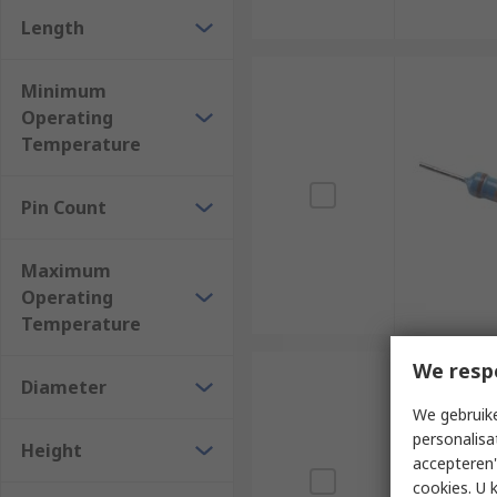
Length
Minimum
Operating
Temperature
Pin Count
Maximum
Operating
Temperature
We resp
Diameter
We gebruike
personalisa
Height
accepteren"
cookies. U 