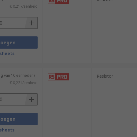
€ 0,217/eenheid
voegen
sheets
ng van 10 eenheden)
Resistor
€ 0,221/eenheid
voegen
sheets