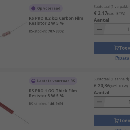
Subtotaal (1 verpakki
Op voorraad
€ 2,17
(excl. BTW)
RS PRO 8.2 kΩ Carbon Film
Aantal
Resistor 2 W 5 %
RS-stocknr.
707-8902
Toe
Data
Subtotaal (1 eenheid)
Laatste voorraad RS
€ 20,36
(excl. BTW)
RS PRO 1 GΩ Thick Film
Aantal
Resistor 5 W 5 %
RS-stocknr.
146-9491
Toe