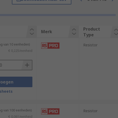
e most suitable for larger circuit boards
Product
Merk
Type
ng van 10 eenheden)
Resistor
€ 0,225/eenheid
ed for short distance applications.
ch give them higher power ratings.
voegen
sheets
ing van 100 eenheden)
Resistor
€ 0,061/eenheid