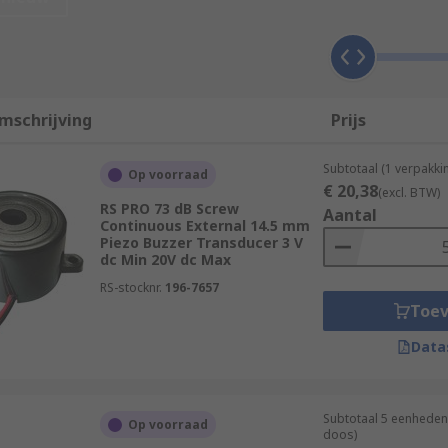
rent ways. They differ in their mounting style, the volume 
rom
bracket
, to panel mount, to surface mount. They can ha
mschrijving
Prijs
Subtotaal (1 verpakki
Op voorraad
€ 20,38
(excl. BTW)
RS PRO 73 dB Screw
Aantal
Continuous External 14.5 mm
Piezo Buzzer Transducer 3 V
dc Min 20V dc Max
RS-stocknr.
196-7657
Toe
Data
Subtotaal 5 eenheden 
Op voorraad
doos)