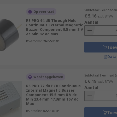
Subtotaal 5 eenheden 
Op voorraad
€ 5,16
(excl. BTW)
RS PRO 94 dB Through Hole
Aantal
Continuous External Magnetic
Buzzer Component 9.5 mm 3 V
ac Min 8V ac Max
RS-stocknr.
767-5364P
Toe
Data
Subtotaal 1 eenheid (
Wordt opgeheven
€ 6,19
(excl. BTW)
RS PRO 77 dB PCB Continuous
Aantal
Internal Magnetic Buzzer
Component 15.5 mm 8 V dc
Min 23.4 mm 17.3mm 16V dc
Max
RS-stocknr.
622-1433P
Toe