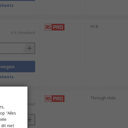
sheets
PCB
€ 6,19/eenheid
voegen
sheets
Through Hole
€ 1,33/eenheid
es,
op "Alles
iële
dit niet