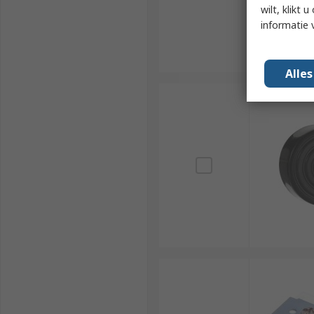
wilt, klikt
informatie 
Alle