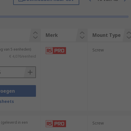
of sound they can produce, and their size.
ve a volume range of anywhere from 60 to
Merk
Mount Type
ng van 5 eenheden)
Screw
€ 4,076/eenheid
voegen
sheets
(geleverd in een
Screw