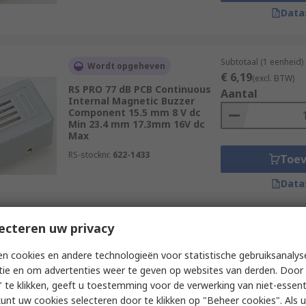
Data
Subtotaal (1 eenheid)
Wordt opgeheven
€ 6,19
(excl. BTW)
RS PRO 77 dB PCB Continuous
Aantal
Internal Magnetic Buzzer
Component 15.5 mm 8 V dc
Min 23.4 mm 17.3mm 16V dc
Max
RS-stocknr.
622-1433
Toe
Data
ecteren uw privacy
Subtotaal (1 eenheid)
Op voorraad
€ 1,33
(excl. BTW)
n cookies en andere technologieën voor statistische gebruiksanalys
RS PRO 79 dB Through Hole
Aantal
tie en om advertenties weer te geven op websites van derden. Door 
Continuous Internal 14.7 mm
Buzzer 3 V dc Min 28V dc Max
 te klikken, geeft u toestemming voor de verwerking van niet-essent
kunt uw cookies selecteren door te klikken op "Beheer cookies". Als u 
RS-stocknr.
535-8304