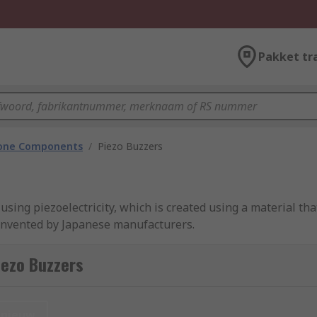
Pakket tr
hone Components
/
Piezo Buzzers
using piezoelectricity, which is created using a material th
 invented by Japanese manufacturers.
iezo Buzzers
ven by a source such as an oscillating electronic circuit. A p
nieuw