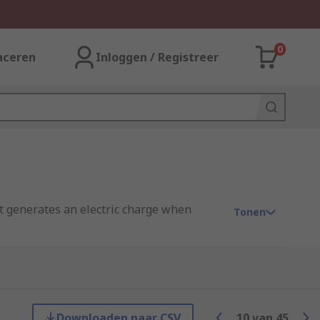
0
aceren
Inloggen / Registreer
at generates an electric charge when
Tonen
iezoelectric amplifier will then make the
Downloaden naar CSV
10
van
45