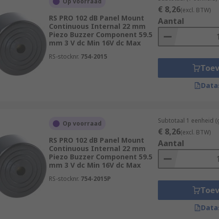
Op voorraad
€ 8,26
(excl. BTW)
RS PRO 102 dB Panel Mount
Aantal
Continuous Internal 22 mm
Piezo Buzzer Component 59.5
mm 3 V dc Min 16V dc Max
RS-stocknr.
754-2015
Toe
Data
Subtotaal 1 eenheid (
Op voorraad
€ 8,26
(excl. BTW)
RS PRO 102 dB Panel Mount
Aantal
Continuous Internal 22 mm
Piezo Buzzer Component 59.5
mm 3 V dc Min 16V dc Max
RS-stocknr.
754-2015P
Toe
Data