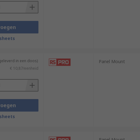
voegen
sheets
geleverd in een doos)
Panel Mount
€ 10,87/eenheid
voegen
sheets
Panel Mount