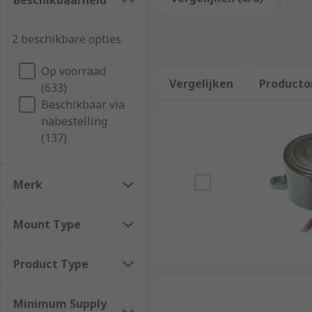
Beschikbaarheid
Types of piezo buzzer components
2 beschikbare opties
Piezo buzzer components can vary in a number of diffe
Op voorraad
Piezo buzzers can be mounted in a range of ways, f
Vergelijken
Producto
(633)
115 decibels, and sometimes beyond.
Beschikbaar via
nabestelling
(137)
Merk
Mount Type
Product Type
Minimum Supply