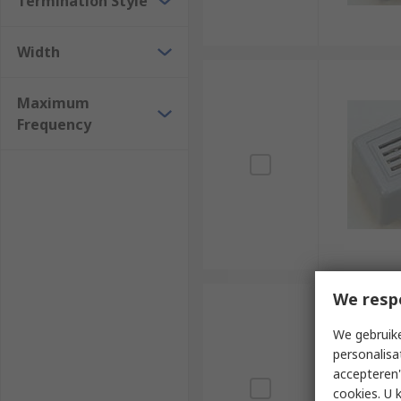
Termination Style
Width
Maximum
Frequency
We resp
We gebruike
personalisa
accepteren"
cookies. U 