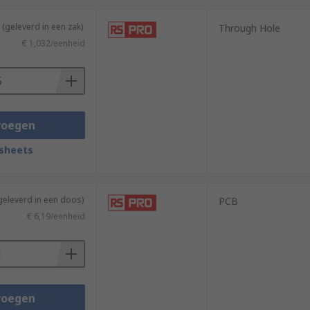
(geleverd in een zak)
Through Hole
€ 1,032/eenheid
voegen
sheets
geleverd in een doos)
PCB
€ 6,19/eenheid
voegen