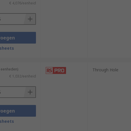
€ 4,076/eenheid
voegen
sheets
5 eenheden)
Through Hole
€ 1,032/eenheid
voegen
sheets