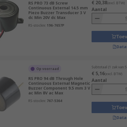
€ 20,38
RS PRO 73 dB Screw
(excl. BTW)
Continuous External 14.5 mm
Aantal
Piezo Buzzer Transducer 3 V
dc Min 20V dc Max
RS-stocknr.
196-7657P
Toe
Data
Subtotaal (1 zak van 
Op voorraad
€ 5,16
(excl. BTW)
RS PRO 94 dB Through Hole
Aantal
Continuous External Magnetic
Buzzer Component 9.5 mm 3 V
ac Min 8V ac Max
RS-stocknr.
767-5364
Toe
Data