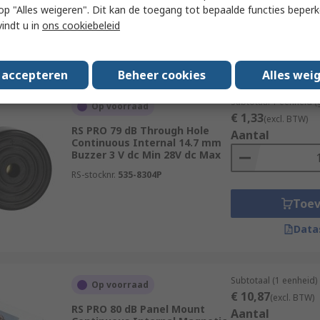
 u op "Alles weigeren". Dit kan de toegang tot bepaalde functies beper
Toe
vindt u in
ons cookiebeleid
Data
s accepteren
Beheer cookies
Alles wei
Subtotaal 1 eenheid (
Op voorraad
€ 1,33
(excl. BTW)
RS PRO 79 dB Through Hole
Aantal
Continuous Internal 14.7 mm
Buzzer 3 V dc Min 28V dc Max
RS-stocknr.
535-8304P
Toe
Data
Subtotaal (1 eenheid)
Op voorraad
€ 10,87
(excl. BTW)
RS PRO 80 dB Panel Mount
Aantal