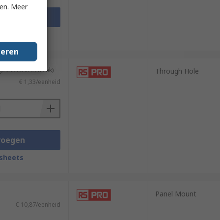
ken. Meer
voegen
sheets
geren
geleverd in een zak)
Through Hole
€ 1,33/eenheid
voegen
sheets
Panel Mount
€ 10,87/eenheid