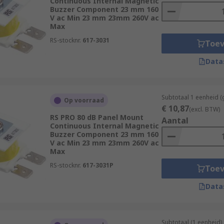
Continuous Internal Magnetic
Buzzer Component 23 mm 160
V ac Min 23 mm 23mm 260V ac
Max
RS-stocknr.
617-3031
Toe
Data
Subtotaal 1 eenheid (
Op voorraad
€ 10,87
(excl. BTW)
RS PRO 80 dB Panel Mount
Aantal
Continuous Internal Magnetic
Buzzer Component 23 mm 160
V ac Min 23 mm 23mm 260V ac
Max
RS-stocknr.
617-3031P
Toe
Data
Subtotaal (1 eenheid)