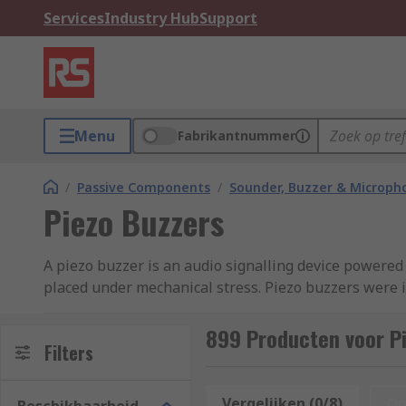
Services
Industry Hub
Support
Menu
Fabrikantnummer
/
Passive Components
/
Sounder, Buzzer & Microp
Piezo Buzzers
A piezo buzzer is an audio signalling device powered 
placed under mechanical stress. Piezo buzzers were
How do piezo buzzers work?
899 Producten voor P
Filters
Piezo buzzers have a piezoelectric element that is dri
click, ring or beep produced by the buzzer louder.
Vergelijken (0/8)
Op