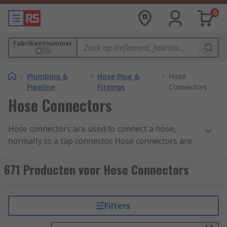
0
Fabrikantnummer
/
Plumbing &
/
Hose Pipe &
/
Hose
Pipeline
Fittings
Connectors
Hose Connectors
Hose connectors are used to connect a hose,
normally to a tap connector. Hose connectors are
also used to connect or join 2 pieces of hose
together providing extra length or to divide a
671 Producten voor Hose Connectors
pipe in two opposite directions. Hose connectors
are a quick and easy solution to connect a hose to
various inlets, taps, spigots, nozzles and other
Filters
hoses. Hose connectors can also be called fittings,
couplings and adapters. The gender of a hose