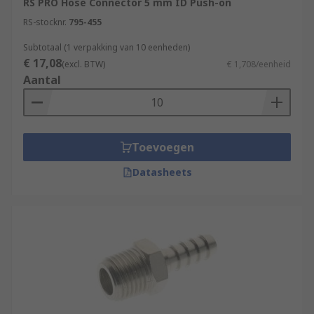
RS PRO Hose Connector 5 mm ID Push-on
RS-stocknr.
795-455
Subtotaal (1 verpakking van 10 eenheden)
€ 17,08
(excl. BTW)
€ 1,708/eenheid
Aantal
Toevoegen
Datasheets