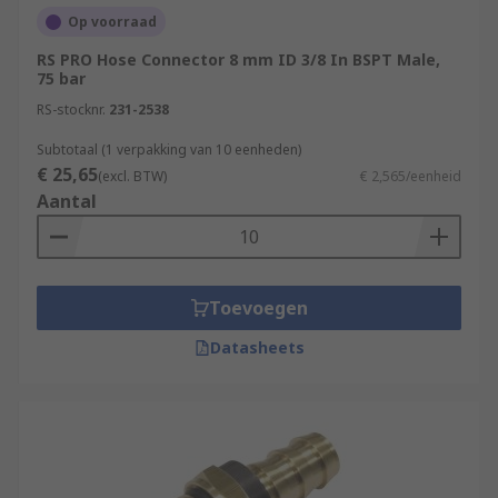
Op voorraad
RS PRO Hose Connector 8 mm ID 3/8 In BSPT Male,
75 bar
RS-stocknr.
231-2538
Subtotaal (1 verpakking van 10 eenheden)
€ 25,65
(excl. BTW)
€ 2,565/eenheid
Aantal
Toevoegen
Datasheets