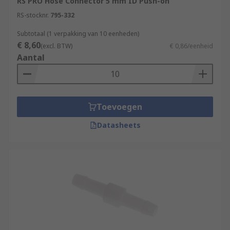
RS PRO Hose Connector 5 mm ID Push-on
RS-stocknr.
795-332
Subtotaal (1 verpakking van 10 eenheden)
€ 8,60
(excl. BTW)
€ 0,86/eenheid
Aantal
Toevoegen
Datasheets