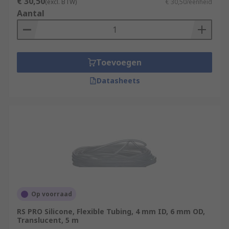
€ 30,50
(excl. BTW)
€ 30,50/eenheid
House hoses - Used to connect household
Aantal
appliances acting as an inlet hose. It features
screw on connections, and usually made from
PVC.
Toevoegen
Datasheets
Op voorraad
RS PRO Silicone, Flexible Tubing, 4 mm ID, 6 mm OD,
Translucent, 5 m