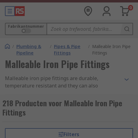
0
Fabrikantnummer
/
Plumbing &
/
Pipes & Pipe
/
Malleable Iron Pipe
Pipeline
Fittings
Fittings
Malleable Iron Pipe Fittings
Malleable iron pipe fittings are durable,
temperature resistant and they can also
withstand high mechanical stress making them
greatly popular in plumbing and pipework
218 Producten voor Malleable Iron Pipe
industries. These types of fittings are often
Fittings
galvanised with a standard jointing technology
enabling them to be used safely in a broad range
of applications.
Filters