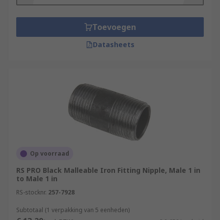
finish and include:
Toevoegen
Elbows
Datasheets
Tees
Crosses
Reducers
Sockets
Nipples
Plugs
Caps
Op voorraad
Nuts
RS PRO Black Malleable Iron Fitting Nipple, Male 1 in
Applications for Malleable Iron Pipe
to Male 1 in
RS-stocknr.
257-7928
Fittings
Subtotaal (1 verpakking van 5 eenheden)