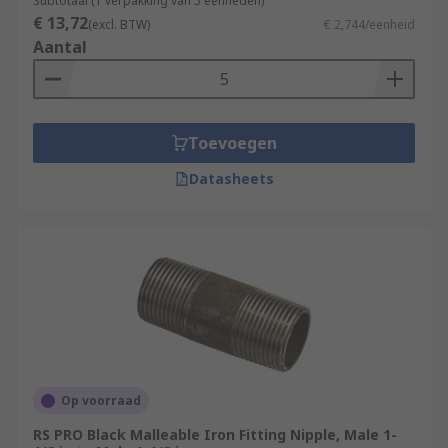
Subtotaal (1 verpakking van 5 eenheden)
€ 13,72
(excl. BTW)
€ 2,744/eenheid
Aantal
Toevoegen
Datasheets
Op voorraad
RS PRO Black Malleable Iron Fitting Nipple, Male 1-