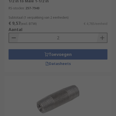
1/2 in to Male 1-1/2 in
RS-stocknr.
257-7940
Subtotaal (1 verpakking van 2 eenheden)
€ 9,57
(excl. BTW)
€ 4,785/eenheid
Aantal
Toevoegen
Datasheets