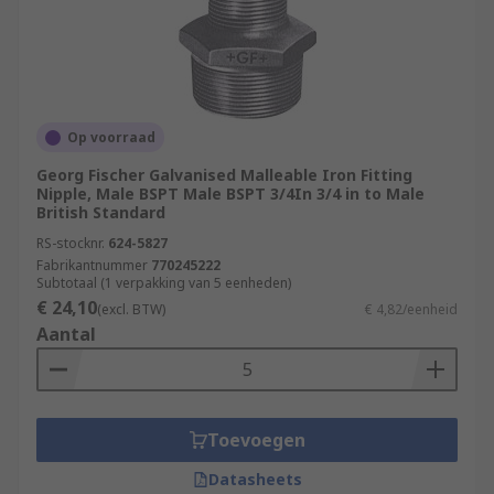
Op voorraad
Georg Fischer Galvanised Malleable Iron Fitting
Nipple, Male BSPT Male BSPT 3/4In 3/4 in to Male
British Standard
RS-stocknr.
624-5827
Fabrikantnummer
770245222
Subtotaal (1 verpakking van 5 eenheden)
€ 24,10
(excl. BTW)
€ 4,82/eenheid
Aantal
Toevoegen
Datasheets