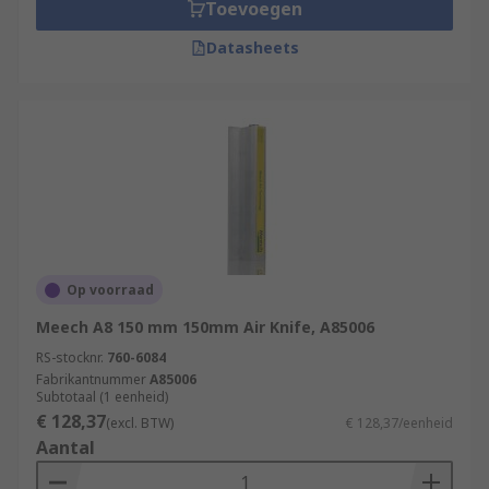
Toevoegen
Remove smaller, unwanted objects
Datasheets
Dry surfaces
Cool surfaces
Manage liquid thickness
Op voorraad
Meech A8 150 mm 150mm Air Knife, A85006
RS-stocknr.
760-6084
Fabrikantnummer
A85006
Subtotaal (1 eenheid)
€ 128,37
(excl. BTW)
€ 128,37/eenheid
Aantal