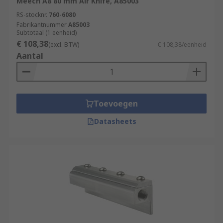
Meech A8 80 mm Air Knife, A85003
RS-stocknr.
760-6080
Fabrikantnummer
A85003
Subtotaal (1 eenheid)
€ 108,38
(excl. BTW)
€ 108,38/eenheid
Aantal
Toevoegen
Datasheets