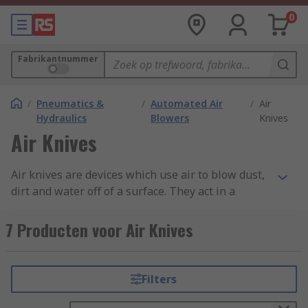
0
Fabrikantnummer
/
Pneumatics &
/
Automated Air
/
Air
Hydraulics
Blowers
Knives
Air Knives
Air knives are devices which use air to blow dust,
dirt and water off of a surface. They act in a
similar way to an Air Curtain but for a more
specific area. Air knives are primarily used on
7 Producten voor Air Knives
conveyor belts in manufacturing applications for
drying products or to remove unwanted objects.
Filters
Air knives use a plenum chamber to distribute
pressurised air across a wider area. The housing