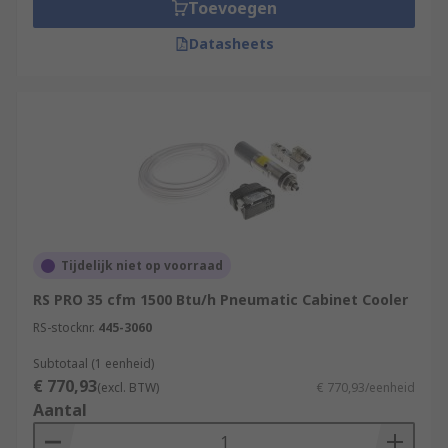
Toevoegen
clean and maintain
Datasheets
Compact, reliable and easy to install
Silenced for quiet operation
Thermostatically controlled to save energy
Tijdelijk niet op voorraad
RS PRO 35 cfm 1500 Btu/h Pneumatic Cabinet Cooler
RS-stocknr.
445-3060
Subtotaal (1 eenheid)
€ 770,93
(excl. BTW)
€ 770,93/eenheid
Aantal