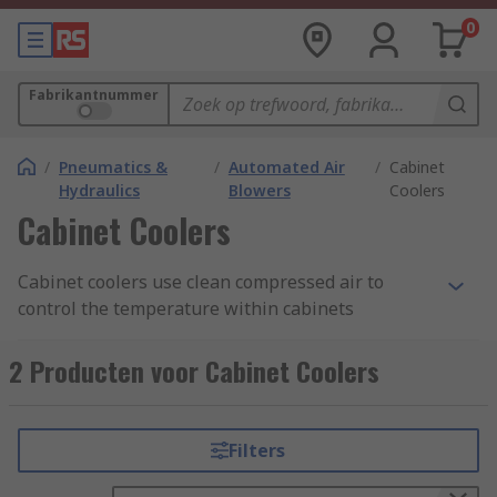
0
Fabrikantnummer
/
Pneumatics &
/
Automated Air
/
Cabinet
Hydraulics
Blowers
Coolers
Cabinet Coolers
Cabinet coolers use clean compressed air to
control the temperature within cabinets
containing electrical components and to keep
them cool and clean. They are a practical
2 Producten voor Cabinet Coolers
alternative in many applications to fans, which
can pull in dirty or humid air, and air
conditioners, which are more expensive and need
Filters
ongoing maintenance.