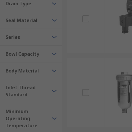
Drain Type
Coalescing filters
Water separators
Seal Material
Air dryers
Series
Bowl Capacity
Body Material
Inlet Thread
Standard
Minimum
Operating
Temperature