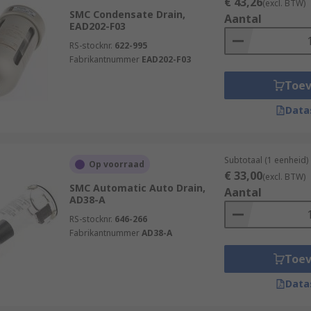
€ 43,26
(excl. BTW)
SMC Condensate Drain,
Aantal
EAD202-F03
RS-stocknr.
622-995
Fabrikantnummer
EAD202-F03
Toe
Data
Subtotaal (1 eenheid)
Op voorraad
€ 33,00
(excl. BTW)
SMC Automatic Auto Drain,
Aantal
AD38-A
RS-stocknr.
646-266
Fabrikantnummer
AD38-A
Toe
Data