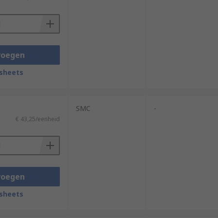
voegen
sheets
SMC
-
€ 43,25/eenheid
voegen
sheets