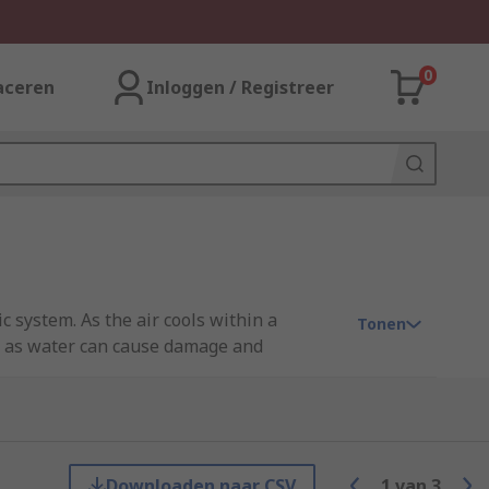
0
aceren
Inloggen / Registreer
 system. As the air cools within a
Tonen
em as water can cause damage and
stems.
th and how heavy-duty the application
rain.
Downloaden naar CSV
1
van
3