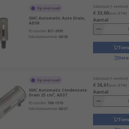
Subtotaal (1 eenheid)
Op voorraad
€ 33,00
(excl. BTW)
SMC Automatic Auto Drain,
Aantal
AD38
RS-stocknr.
827-2095
Fabrikantnummer
AD38
Toe
Data
Subtotaal (1 eenheid)
Op voorraad
€ 36,61
(excl. BTW)
SMC Automatic Condensate
Aantal
Drain 25 cm³, AD37
RS-stocknr.
768-1570
Fabrikantnummer
AD37
Toe