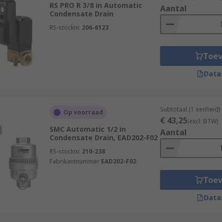
RS PRO R 3/8 in Automatic
Aantal
Condensate Drain
RS-stocknr.
206-6123
Toe
Data
Subtotaal (1 eenheid)
Op voorraad
€ 43,25
(excl. BTW)
SMC Automatic 1/2 in
Aantal
Condensate Drain, EAD202-F02
RS-stocknr.
210-238
Fabrikantnummer
EAD202-F02
Toe
Data