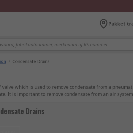
Pakket tr
ion
/
Condensate Drains
f valve which is used to remove condensate from a pneumatic
ate. It is important to remove condensate from an air syst
pneumatic air preparation and compressed air treatment sy
ndensate Drains
 and volumes depending on the system they're compatible wi
ic drains, which reduce the risk of forgetting to empty the d
nieuw