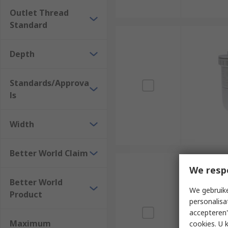
Outlet Thread
Standard
Depth
Standards/Approva
ls
Width
Better World Claim
We resp
Better World
We gebruike
Product
personalisa
accepteren"
Maximum
cookies. U 