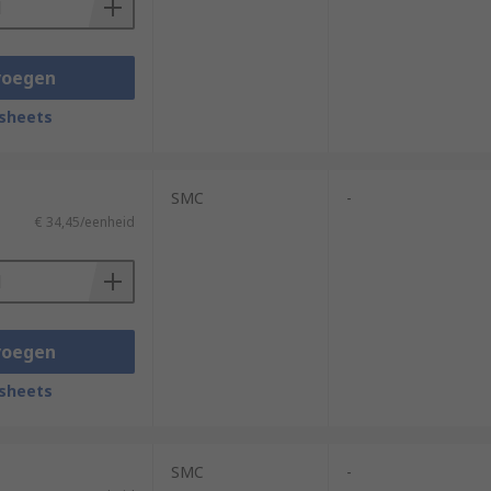
voegen
sheets
SMC
-
€ 34,45/eenheid
voegen
sheets
SMC
-