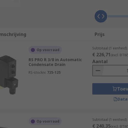
tic systems, for example in factories. They work in conjunc
ystem. Excess lubricant, metal particles, rust and scale can
mschrijving
Prijs
the system to help stop condensation collecting. They reduce
Subtotaal (1 eenheid)
Op voorraad
€ 226,71
(excl. BTW
RS PRO R 3/8 in Automatic
Aantal
Condensate Drain
RS-stocknr.
725-125
ton which can be used to release the condensate. This is op
Toe
to drains, use a float which rises when the water level goe
Data
Subtotaal (1 eenheid)
Op voorraad
€ 240,35
(excl. BTW