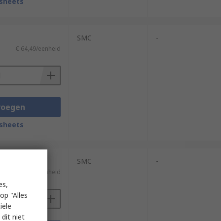
sheets
SMC
-
€ 64,49/eenheid
voegen
sheets
SMC
-
€ 64,50/eenheid
es,
op "Alles
iële
dit niet