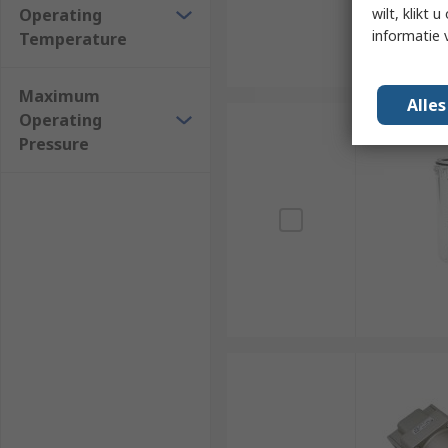
Operating
wilt, klikt
informatie 
Temperature
Maximum
Alle
Operating
Pressure