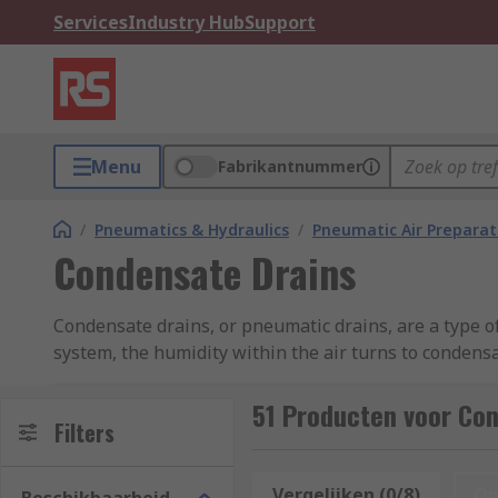
Services
Industry Hub
Support
Menu
Fabrikantnummer
/
Pneumatics & Hydraulics
/
Pneumatic Air Preparat
Condensate Drains
Condensate drains, or pneumatic drains, are a type o
system, the humidity within the air turns to condens
corrosion. Condensate drains are commonly used in 
51 Producten voor Co
Condensate drains are available in a range of sizes
Filters
they're needed for is. Particularly useful are automat
Vergelijken (0/8)
Op