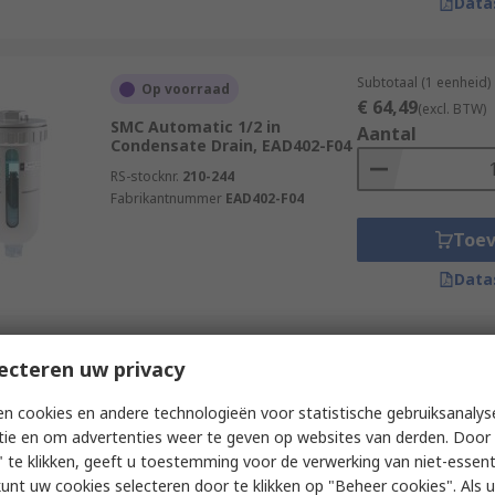
Data
Subtotaal (1 eenheid)
Op voorraad
€ 64,49
(excl. BTW)
SMC Automatic 1/2 in
Aantal
Condensate Drain, EAD402-F04
RS-stocknr.
210-244
Fabrikantnummer
EAD402-F04
Toe
Data
Subtotaal (1 eenheid)
ecteren uw privacy
Op voorraad
€ 64,50
(excl. BTW)
SMC Automatic 1/2 in Auto
Aantal
n cookies en andere technologieën voor statistische gebruiksanalys
Drain 100 ml, AD402-04D-A
tie en om advertenties weer te geven op websites van derden. Door 
RS-stocknr.
395-436
 te klikken, geeft u toestemming voor de verwerking van niet-essent
Fabrikantnummer
AD402-04D-A
kunt uw cookies selecteren door te klikken op "Beheer cookies". Als u 