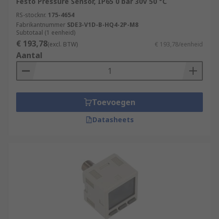
Festo Pressure Sensor, IP65 0 bar 30V 50 °C
RS-stocknr.
175-4654
Fabrikantnummer
SDE3-V1D-B-HQ4-2P-M8
Subtotaal (1 eenheid)
€ 193,78
(excl. BTW)
€ 193,78/eenheid
Aantal
Toevoegen
Datasheets