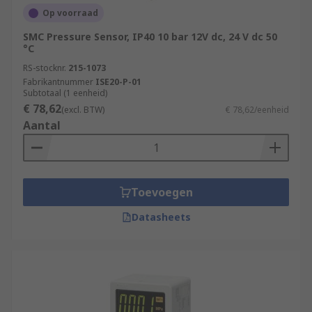
Op voorraad
SMC Pressure Sensor, IP40 10 bar 12V dc, 24 V dc 50
°C
RS-stocknr.
215-1073
Fabrikantnummer
ISE20-P-01
Subtotaal (1 eenheid)
€ 78,62
(excl. BTW)
€ 78,62/eenheid
Aantal
Toevoegen
Datasheets