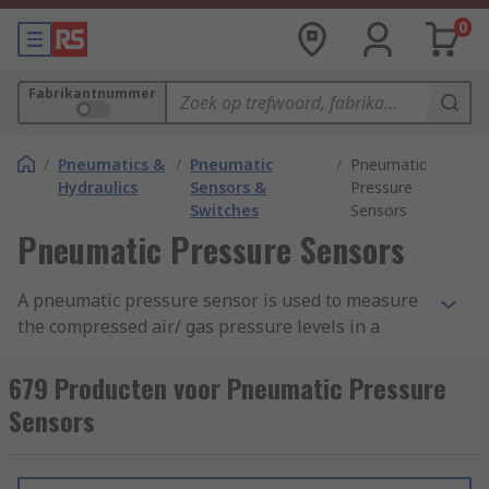
0
Fabrikantnummer
/
Pneumatics &
/
Pneumatic
/
Pneumatic
Hydraulics
Sensors &
Pressure
Switches
Sensors
Pneumatic Pressure Sensors
A pneumatic pressure sensor is used to measure
the compressed air/ gas pressure levels in a
system by allowing them to be measured and
monitored through a range of electronic devices.
679 Producten voor Pneumatic Pressure
Sensors
These pressure sensors are transducers,
whereby generating the electrical signal in
proportion to the output pressure being