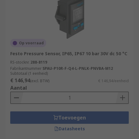
Op voorraad
Festo Pressure Sensor, IP65, IP67 10 bar 30V dc 50 °C
RS-stocknr.
288-8119
Fabrikantnummer
SPAU-P10R-F-Q4-L-PNLK-PNVBA-M12
Subtotaal (1 eenheid)
€ 146,94
(excl. BTW)
€ 146,94/eenheid
Aantal
Toevoegen
Datasheets