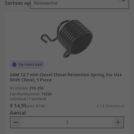
Sorteer op
Relevantie
Air tool accessories are designed to replace lost
or worn parts and also offer an alternative, they
make like life easier by keeping your air tool kit
in top condition. Each part is suitable for use with
air pressure specified by the air tool
manufacturer.
Guarantee
Op voorraad
SAM 12.7 mm Chisel Chisel Retention Spring, For Use
All our air tool accessories are made from high-
With Chisel, 1 Piece
quality materials guaranteed to give long service
RS-stocknr.
210-256
life.
Fabrikantnummer
19230
Subtotaal (1 eenheid)
Applications
€ 14,95
(excl. BTW)
€ 14,95/eenheid
Aantal
Use air tool accessories to complete your air tools
kit for use in workshops, garages, and DIY