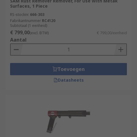
SAM Rust Remover Remover, For Use With Metak
Surfaces, 1 Piece
RS-stocknr.
666-303
Fabrikantnummer
RC4120
Subtotaal (1 eenheid)
€ 799,00
(excl. BTW)
€ 799,00/eenheid
Aantal
Toevoegen
Datasheets