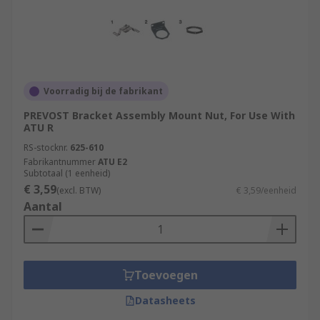
Voorradig bij de fabrikant
PREVOST Bracket Assembly Mount Nut, For Use With
ATU R
RS-stocknr.
625-610
Fabrikantnummer
ATU E2
Subtotaal (1 eenheid)
€ 3,59
(excl. BTW)
€ 3,59/eenheid
Aantal
Toevoegen
Datasheets