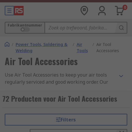
0
Fabrikantnummer
/
Power Tools, Soldering &
/
Air
/
Air Tool
Welding
Tools
Accessories
Air Tool Accessories
Use Air Tool Accessories to keep your air tools
regularly serviced and good working order. Our
range of accessories included leading brand
PREVOST. Accessories include dust bags, springs,
72 Producten voor Air Tool Accessories
chucks, needle for needle scalers & exhaust
sleeves, components to keep you working and the
correct part for your air tools.
Filters
Why do you need air tool accessories?