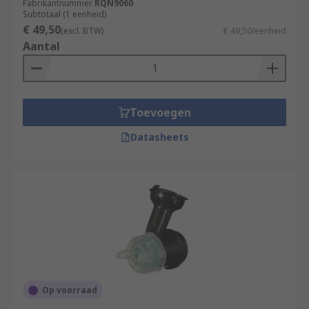
Fabrikantnummer
RQN9060
Subtotaal (1 eenheid)
€ 49,50
(excl. BTW)
€ 49,50/eenheid
Aantal
Toevoegen
Datasheets
Op voorraad