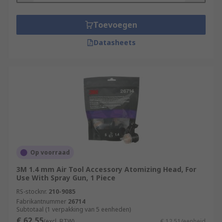
Toevoegen
Datasheets
Op voorraad
3M 1.4 mm Air Tool Accessory Atomizing Head, For
Use With Spray Gun, 1 Piece
RS-stocknr.
210-9085
Fabrikantnummer
26714
Subtotaal (1 verpakking van 5 eenheden)
€ 62,55
(excl. BTW)
€ 12,51/eenheid