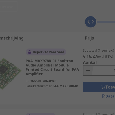
nieuw
ents which boost an electric current within a circuit. They 
mschrijving
Prijs
Subtotaal (1 eenheid)
the input signal and the output signal power you wish to ach
Beperkte voorraad
€ 16,27
(excl. BTW)
PAA-MAX9788-01 Sonitron
Aantal
Audio Amplifier Module
Printed Circuit Board for PAA
Amplifier
RS-stocknr.
786-8945
Fabrikantnummer
PAA-MAX9788-01
Toe
Data
Subtotaal (1 eenheid)