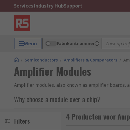
Services
Industry Hub
Support
Menu
Fabrikantnummer
/
Semiconductors
/
Amplifiers & Comparators
/
Amp
Amplifier Modules
Amplifier modules, also known as amplifier boards, ar
Why choose a module over a chip?
Amplifier modules are pre-assembled boards which ca
4 Producten voor Ampl
which work alongside the amplifier too. Therefore th
Filters
IC designs. Amplifier kits are sometimes interchange