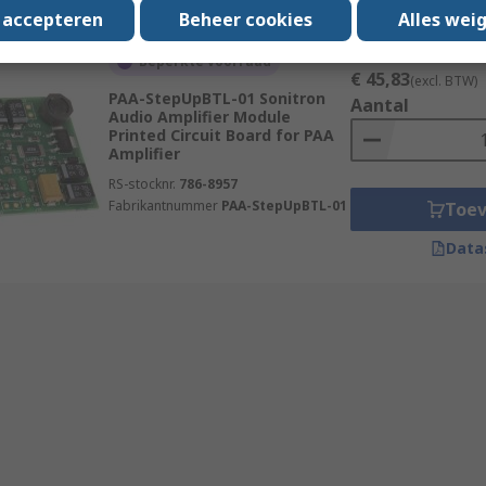
s accepteren
Beheer cookies
Alles wei
Subtotaal (1 eenheid)
Beperkte voorraad
€ 45,83
(excl. BTW)
PAA-StepUpBTL-01 Sonitron
Aantal
Audio Amplifier Module
Printed Circuit Board for PAA
Amplifier
RS-stocknr.
786-8957
Fabrikantnummer
PAA-StepUpBTL-01
Toe
Data