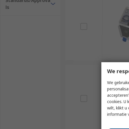
Standards/Approva
Multimedia
ls
Headphones
Stereos
We resp
We gebruike
personalisa
accepteren"
cookies. U 
wilt, klikt
informatie 