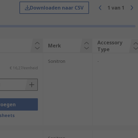
Downloaden naar CSV
1
van
1
are used to increase or amplify a signal
Accessory
Merk
Type
Sonitron
-
ieve from your amplifier. This is often
€ 16,27/eenheid
voegen
sheets