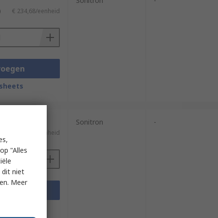
Sonitron
-
)
€ 234,68/eenheid
voegen
sheets
Sonitron
-
€ 19,32/eenheid
es,
op "Alles
iële
dit niet
ken. Meer
voegen
sheets