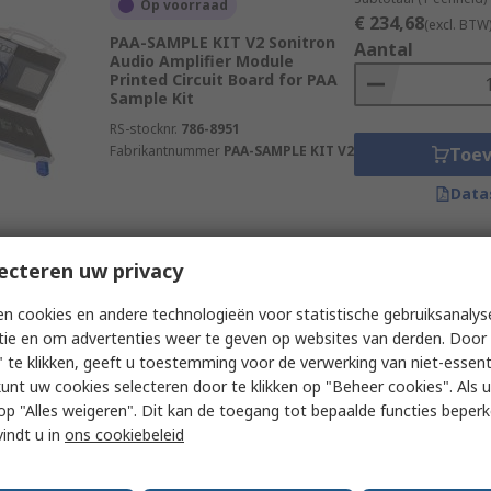
Op voorraad
€ 234,68
(excl. BTW
PAA-SAMPLE KIT V2 Sonitron
Aantal
Audio Amplifier Module
Printed Circuit Board for PAA
Sample Kit
RS-stocknr.
786-8951
Fabrikantnummer
PAA-SAMPLE KIT V2
Toe
Data
ecteren uw privacy
Subtotaal (1 eenheid)
Beperkte voorraad
€ 19,32
(excl. BTW)
n cookies en andere technologieën voor statistische gebruiksanalys
PAA-LT3469-01 Sonitron Audio
Aantal
Amplifier Module Printed
tie en om advertenties weer te geven op websites van derden. Door 
Circuit Board for PAA Amplifier
 te klikken, geeft u toestemming voor de verwerking van niet-essent
RS-stocknr.
786-8941
kunt uw cookies selecteren door te klikken op "Beheer cookies". Als u 
Fabrikantnummer
PAA-LT3469-01
 u op "Alles weigeren". Dit kan de toegang tot bepaalde functies beper
Toe
vindt u in
ons cookiebeleid
Data