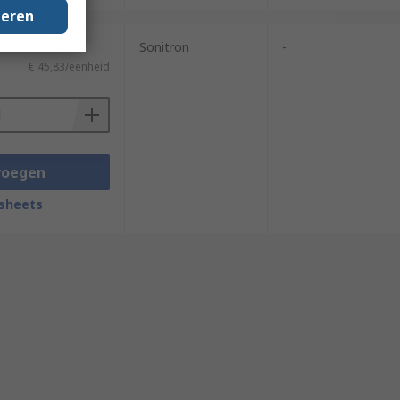
geren
Sonitron
-
€ 45,83/eenheid
voegen
sheets