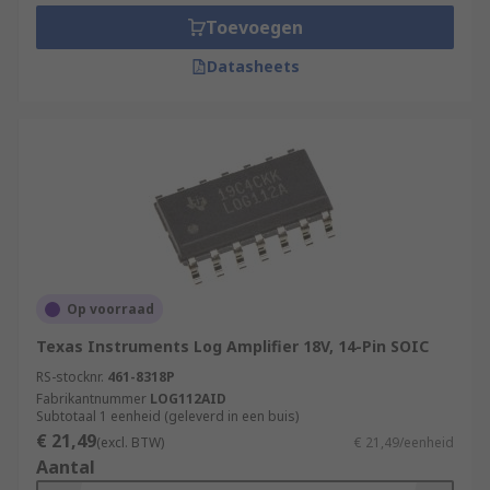
ability to compress signals, they remain a key
Toevoegen
component in many video, fibre, medical (blood
analysis equipment), scientific (material
Datasheets
analysers) and wireless systems.
Op voorraad
Texas Instruments Log Amplifier 18V, 14-Pin SOIC
RS-stocknr.
461-8318P
Fabrikantnummer
LOG112AID
Subtotaal 1 eenheid (geleverd in een buis)
€ 21,49
(excl. BTW)
€ 21,49/eenheid
Aantal