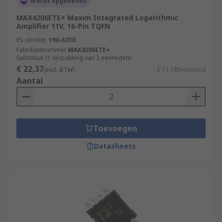
Wordt opgeheven
MAX4206ETE+ Maxim Integrated Logarithmic
Amplifier 11V, 16-Pin TQFN
RS-stocknr.
190-6350
Fabrikantnummer
MAX4206ETE+
Subtotaal (1 verpakking van 2 eenheden)
€ 22,37
(excl. BTW)
€ 11,185/eenheid
Aantal
Toevoegen
Datasheets