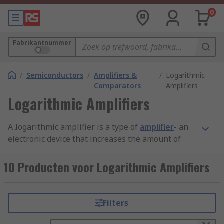
0
Fabrikantnummer
/
Semiconductors
/
Amplifiers &
/
Logarithmic
Comparators
Amplifiers
Logarithmic Amplifiers
A Iogarithmic amplifier is a type of
amplifier
- an
electronic device that increases the amount of
electrical signals. It converts an input current
into an output voltage (a flow of electrical
10 Producten voor Logarithmic Amplifiers
current). Typically, the source of this current is a
photodiode
.
Filters
Why are logarithmic amplifiers used?