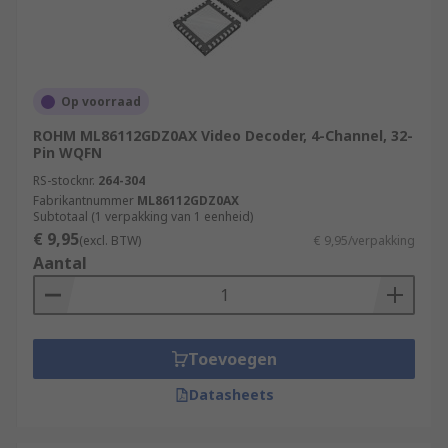
Op voorraad
ROHM ML86112GDZ0AX Video Decoder, 4-Channel, 32-
Pin WQFN
RS-stocknr.
264-304
Fabrikantnummer
ML86112GDZ0AX
Subtotaal (1 verpakking van 1 eenheid)
€ 9,95
(excl. BTW)
€ 9,95/verpakking
Aantal
Toevoegen
Datasheets