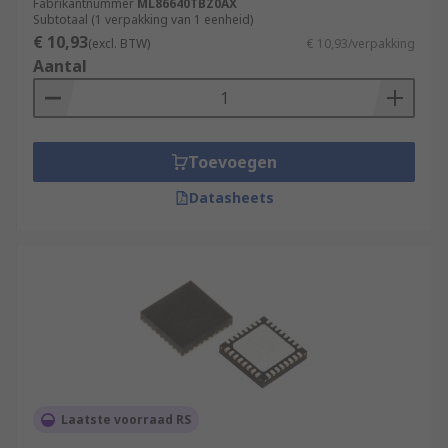
Fabrikantnummer
ML86640TBZ0AX
Subtotaal (1 verpakking van 1 eenheid)
€ 10,93
(excl. BTW)
€ 10,93/verpakking
Aantal
Toevoegen
Datasheets
Laatste voorraad RS