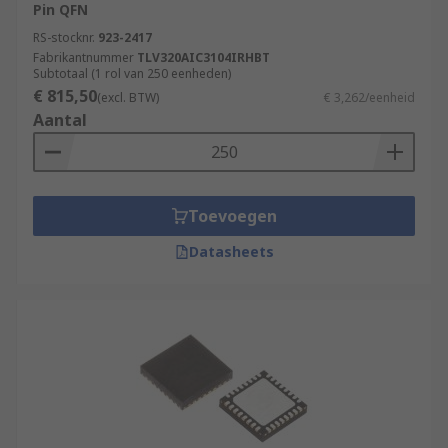
Pin QFN
RS-stocknr.
923-2417
Fabrikantnummer
TLV320AIC3104IRHBT
Subtotaal (1 rol van 250 eenheden)
€ 815,50
(excl. BTW)
€ 3,262/eenheid
Aantal
Toevoegen
Datasheets