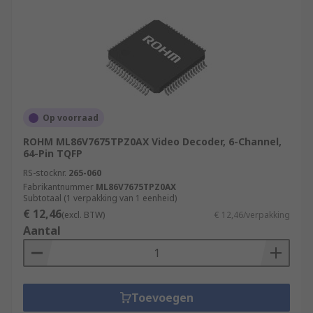
Op voorraad
ROHM ML86V7675TPZ0AX Video Decoder, 6-Channel,
64-Pin TQFP
RS-stocknr.
265-060
Fabrikantnummer
ML86V7675TPZ0AX
Subtotaal (1 verpakking van 1 eenheid)
€ 12,46
(excl. BTW)
€ 12,46/verpakking
Aantal
Toevoegen