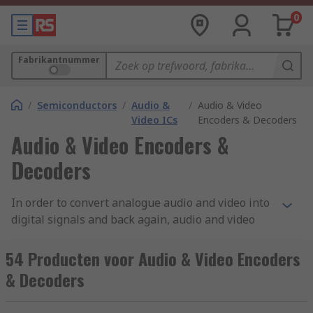
0
Fabrikantnummer
/
Semiconductors
/
Audio &
/
Audio & Video
Video ICs
Encoders & Decoders
Audio & Video Encoders &
Decoders
In order to convert analogue audio and video into
digital signals and back again, audio and video
encoders and decoders are required. The term
codec is a combination of the words 'coder' and
54 Producten voor Audio & Video Encoders
'decoder', and the IC (integrated chip) contains
& Decoders
both a digital-to-analogue converter (DAC) and
analogue-to-digital converter (ADC.)