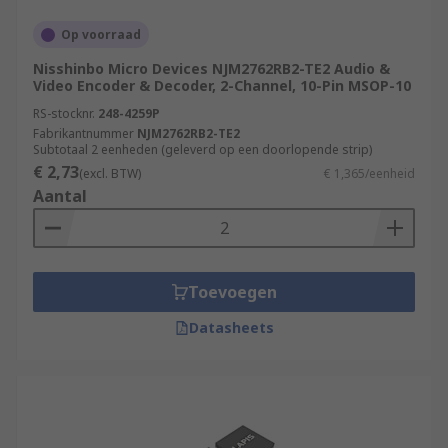
Op voorraad
Nisshinbo Micro Devices NJM2762RB2-TE2 Audio &
Video Encoder & Decoder, 2-Channel, 10-Pin MSOP-10
RS-stocknr.
248-4259P
Fabrikantnummer
NJM2762RB2-TE2
Subtotaal 2 eenheden (geleverd op een doorlopende strip)
€ 2,73
(excl. BTW)
€ 1,365/eenheid
Aantal
Toevoegen
Datasheets