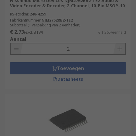
Nisshinbo Micro Devices NJM2762RB2-TE2 Audio &
Video Encoder & Decoder, 2-Channel, 10-Pin MSOP-10
RS-stocknr.
248-4259
Fabrikantnummer
NJM2762RB2-TE2
Subtotaal (1 verpakking van 2 eenheden)
€ 2,73
(excl. BTW)
€ 1,365/eenheid
Aantal
Toevoegen
Datasheets