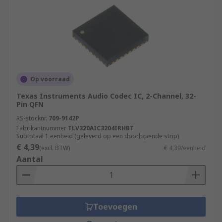
Op voorraad
Texas Instruments Audio Codec IC, 2-Channel, 32-
Pin QFN
RS-stocknr.
709-9142P
Fabrikantnummer
TLV320AIC3204IRHBT
Subtotaal 1 eenheid (geleverd op een doorlopende strip)
€ 4,39
(excl. BTW)
€ 4,39/eenheid
Aantal
Toevoegen