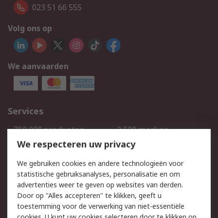
023 51 66 555
Volg ons op
We aanvaarden
Services
750.000 producten
2.500 merken
Bestellen
Inkoopoplossingen
We respecteren uw privacy
Retouren
Technisch advies
We gebruiken cookies en andere technologieën voor
Track & Trace
statistische gebruiksanalyses, personalisatie en om
advertenties weer te geven op websites van derden.
Wettelijk
Door op "Alles accepteren" te klikken, geeft u
toestemming voor de verwerking van niet-essentiële
Cookiebeleid
Email veiligheid
cookies. U kunt uw cookies selecteren door te klikken op