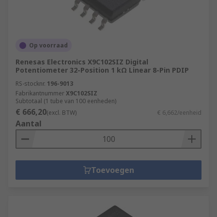
Op voorraad
Renesas Electronics X9C102SIZ Digital
Potentiometer 32-Position 1 kΩ Linear 8-Pin PDIP
RS-stocknr.
196-9013
Fabrikantnummer
X9C102SIZ
Subtotaal (1 tube van 100 eenheden)
€ 666,20
(excl. BTW)
€ 6,662/eenheid
Aantal
Toevoegen