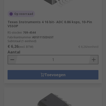
General Purpose ADCs
and
General
Purpose DACs
Op voorraad
Texas Instruments 4 16 bit- ADC 0.86 ksps, 10-Pin
VSSOP
RS-stocknr.
709-4544
Fabrikantnummer
ADS1115IDGST
Subtotaal (1 eenheid)
€ 6,26
(excl. BTW)
€ 6,26/eenheid
Aantal
Toevoegen