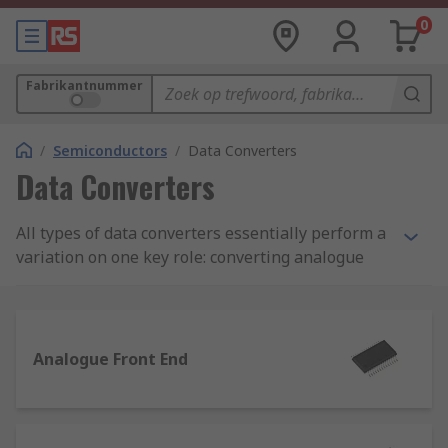
0
Fabrikantnummer
/
Semiconductors
/
Data Converters
Data Converters
All types of data converters essentially perform a
variation on one key role: converting analogue
signals to digital data, or vice versa. We work
with global brands like Texas Instruments,
Microchip, Analog Devices, Cirrus Logic, ON
Semiconductor, Linear Technology, Silicon Labs
Analogue Front End
and Maxim to source high quality and value
components for your PCB, prototyping and
electronics needs.