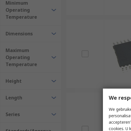
Minimum
Operating
Temperature
Dimensions
Maximum
Operating
Temperature
Height
We resp
Length
We gebruike
Series
personalisa
accepteren"
cookies. U 