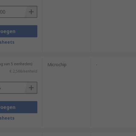
voegen
sheets
ng van 5 eenheden)
Microchip
-
€ 2,568/eenheid
voegen
sheets