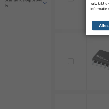
Standards/Approva
wilt, klikt
ls
informatie 
Alle