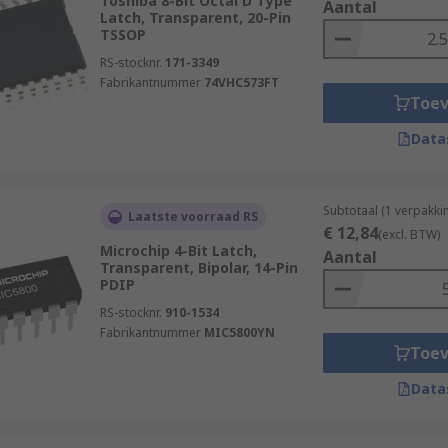
Toshiba 8-Bit Octal D Type
Aantal
Latch, Transparent, 20-Pin
TSSOP
RS-stocknr.
171-3349
Fabrikantnummer
74VHC573FT
Toe
Data
Subtotaal (1 verpakki
Laatste voorraad RS
€ 12,84
(excl. BTW)
Microchip 4-Bit Latch,
Aantal
Transparent, Bipolar, 14-Pin
PDIP
RS-stocknr.
910-1534
Fabrikantnummer
MIC5800YN
Toe
Data