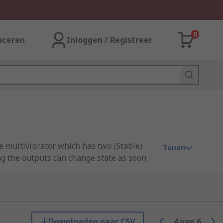
0
aceren
Inloggen / Registreer
ble multivibrator which has two (Stable)
Tonen
ng the outputs can change state as soon
peria and ON Semiconductor.
o inputs and one output. The inputs are
Downloaden naar CSV
4
van
6