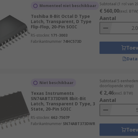
Subtotaal (1 rol van 
Momenteel niet beschikbaar
€ 560,00
(excl. BTW
Toshiba 8-Bit Octal D Type
Aantal
Latch, Transparent, D Type
Flip-Flop, 20-Pin SOIC
RS-stocknr.
171-3003
Fabrikantnummer
74HC573D
Toe
Data
Subtotaal 5 eenheden
Niet beschikbaar
doorlopende strip)
€ 2,46
Texas Instruments
(excl. BTW)
SN74ABT373DWR 8bit-Bit
Aantal
Latch, Transparent D Type, 3
State, 20-Pin SOIC
RS-stocknr.
662-7507P
Fabrikantnummer
SN74ABT373DWR
Toe