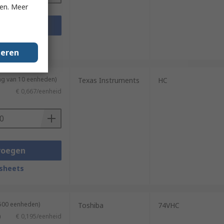
ken. Meer
voegen
sheets
geren
ng van 10 eenheden)
Texas Instruments
HC
€ 0,667/eenheid
voegen
sheets
2500 eenheden)
Toshiba
74VHC
)
€ 0,195/eenheid