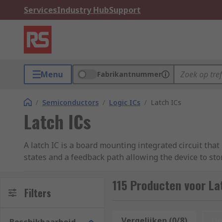
Services
Industry Hub
Support
Menu
Fabrikantnummer
/
Semiconductors
/
Logic ICs
/
Latch ICs
Latch ICs
A latch IC is a board mounting integrated circuit that 
states and a feedback path allowing the device to st
as the inputs do.RS offer an extensive range of Latc
115 Producten voor La
What are the different types of Latch IC's?
Filters
There are four main types of Latch IC's, SR Latch (Set
Vergelijken (0/8)
Op