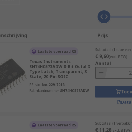
ain differences between devices are the number and types o
mschrijving
Prijs
e 4000 series logic IC families means the components are part
ged with static electricity can damage the IC. Always leave 
Subtotaal (1 tube van
Laatste voorraad RS
€ 9,60
(excl. BTW)
Texas Instruments
Aantal
SN74HC573ADW 8-Bit Octal D
Type Latch, Transparent, 3
State, 20-Pin SOIC
plications. Some of the most common are
RS-stocknr.
229-7013
Fabrikantnummer
SN74HC573ADW
Toe
Data
ers
Subtotaal (1 verpakki
Laatste voorraad RS
€ 11,28
(excl. BTW)