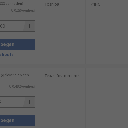
2000 eenheden)
Toshiba
74HC
)
€ 0,28/eenheid
voegen
sheets
 (geleverd op een
Texas Instruments
-
€ 0,492/eenheid
voegen