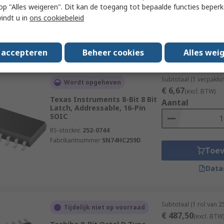
 u op "Alles weigeren". Dit kan de toegang tot bepaalde functies beper
Fabrikantnummer
74HC573D
vindt u in
ons cookiebeleid
Toe
Data
s accepteren
Beheer cookies
Alles wei
Subtotaal (1 verpakki
Wordt opgeheven
€ 6,67
(excl. BTW)
Texas Instruments 8-Bit 8 Bit
Aantal
Latch, Addressable, 16-Pin
SOIC
RS-stocknr.
252-0744
Fabrikantnummer
SN74HC259D
Toe
Data
Subtotaal (1 rol van 
Tijdelijk niet op voorraad
€ 487,50
(excl. BTW