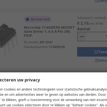
Data
Subtotaal (1 eenheid)
Op voorraad
€ 2,15
(excl. BTW)
Microchip TC4429CPA MOSFET
Aantal
Gate Driver 1, 6 A 8-Pin 20V,
PDIP
RS-stocknr.
207-0247
Fabrikantnummer
TC4429CPA
Toe
Data
Subtotaal (1 verpakki
ecteren uw privacy
Op voorraad
€ 5,805
(excl. BTW)
Infineon 1EDN8511BXUSA1
Aantal
n cookies en andere technologieën voor statistische gebruiksanalys
MOSFET Gate Driver 1, 8 A 6-
tie en om advertenties weer te geven op websites van derden. Door 
Pin 20V, SOT-23
 te klikken, geeft u toestemming voor de verwerking van niet-essent
RS-stocknr.
222-4767
kunt uw cookies selecteren door te klikken op "Beheer cookies". Als u 
Fabrikantnummer
1EDN8511BXUSA1