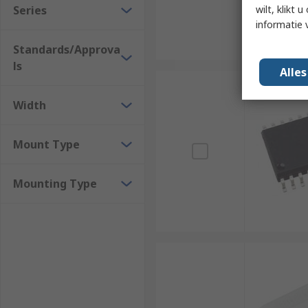
Series
wilt, klikt
informatie 
Standards/Approva
ls
Alle
Width
Mount Type
Mounting Type