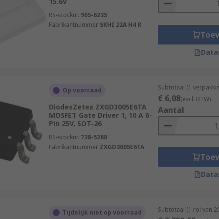
15.6V
RS-stocknr.
905-6235
Fabrikantnummer
SKHI 22A H4 R
Toe
Data
Subtotaal (1 verpakki
Op voorraad
€ 6,08
(excl. BTW)
DiodesZetex ZXGD3005E6TA
Aantal
MOSFET Gate Driver 1, 10 A 6-
Pin 25V, SOT-26
RS-stocknr.
738-5288
Fabrikantnummer
ZXGD3005E6TA
Toe
Data
Subtotaal (1 rol van 
Tijdelijk niet op voorraad