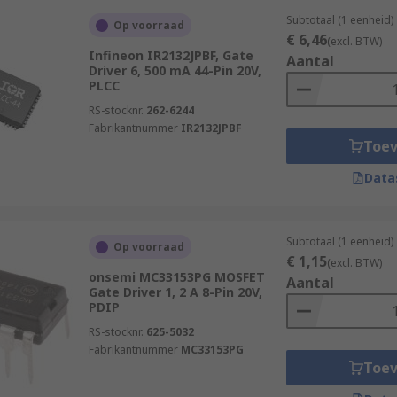
Subtotaal (1 eenheid)
Op voorraad
€ 6,46
(excl. BTW)
Infineon IR2132JPBF, Gate
Aantal
Driver 6, 500 mA 44-Pin 20V,
PLCC
RS-stocknr.
262-6244
Fabrikantnummer
IR2132JPBF
Toe
Data
Subtotaal (1 eenheid)
Op voorraad
€ 1,15
(excl. BTW)
onsemi MC33153PG MOSFET
Aantal
Gate Driver 1, 2 A 8-Pin 20V,
PDIP
RS-stocknr.
625-5032
Fabrikantnummer
MC33153PG
Toe