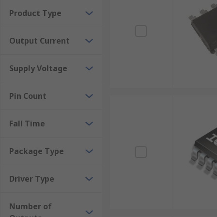
Piezoelectricity is the electricity that comes from pre
Product Type
piezo components. This includes optical fibre, inkje
Output Current
Supply Voltage
Pin Count
Fall Time
Package Type
Driver Type
Number of