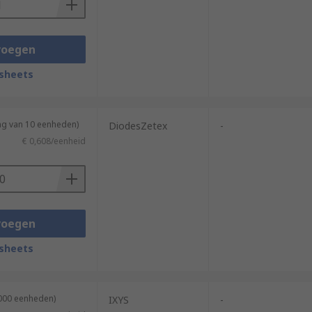
voegen
sheets
ng van 10 eenheden)
DiodesZetex
-
€ 0,608/eenheid
voegen
sheets
2000 eenheden)
IXYS
-