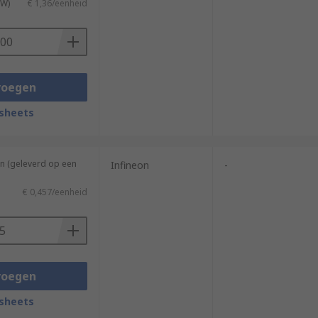
TW)
€ 1,36/eenheid
voegen
sheets
n (geleverd op een
Infineon
-
€ 0,457/eenheid
voegen
sheets