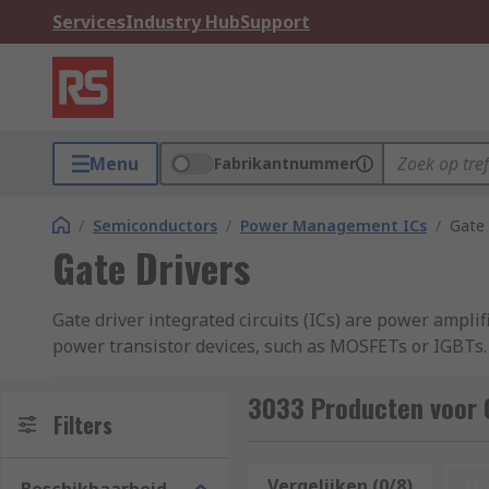
Services
Industry Hub
Support
Menu
Fabrikantnummer
/
Semiconductors
/
Power Management ICs
/
Gate 
Gate Drivers
Gate driver integrated circuits (ICs) are power ampli
power transistor devices, such as MOSFETs or IGBTs.
switch (IGBT or MOSFET).
3033 Producten voor 
It is important to consider the number of driver out
Filters
important factors to consider when choosing a gate d
Gate drivers may also come as a complete module.
Vergelijken (0/8)
Op