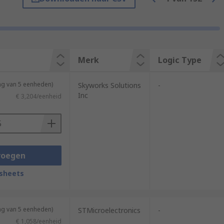
ff. MOSFETs and IGBT transistors are
ideal for driving power MOSFETS in
Merk
Logic Type
ng van 5 eenheden)
Skyworks Solutions
-
Inc
€ 3,204/eenheid
brushless DC motors, or other inductive
 automotive applications with high-power
voegen
sheets
ng van 5 eenheden)
STMicroelectronics
-
€ 1,058/eenheid