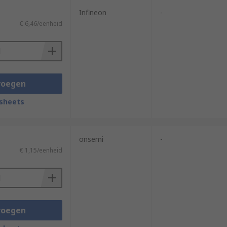
Infineon
-
€ 6,46/eenheid
voegen
sheets
onsemi
-
€ 1,15/eenheid
voegen