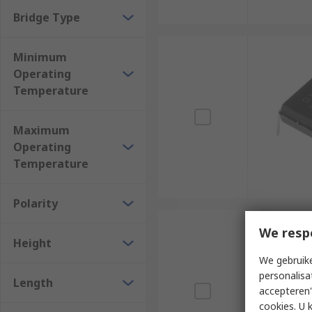
Bridge Type
Minimum
Operating
Temperature
Maximum
Operating
Temperature
Polarity
We resp
Height
We gebruike
personalisa
Length
accepteren"
cookies. U 