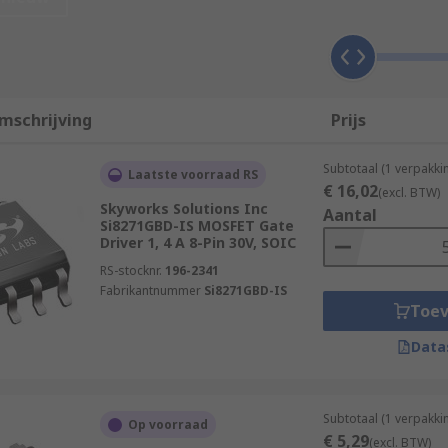
the high and low output voltage to switch a MOSFET on or o
ng device within an electronic circuit. MOSFET drivers are 
mschrijving
Prijs
Subtotaal (1 verpakki
Laatste voorraad RS
€ 16,02
(excl. BTW)
Skyworks Solutions Inc
Aantal
 require high power uni-directional DC motors, three-phase 
Si8271GBD-IS MOSFET Gate
Driver 1, 4 A 8-Pin 30V, SOIC
RS-stocknr.
196-2341
e with external N-channel power mosfets and is designed for
Fabrikantnummer
Si8271GBD-IS
Toe
Data
 (PWM) current control of 3-phase, brushless DC motors.
Subtotaal (1 verpakki
Op voorraad
€ 5,29
(excl. BTW)