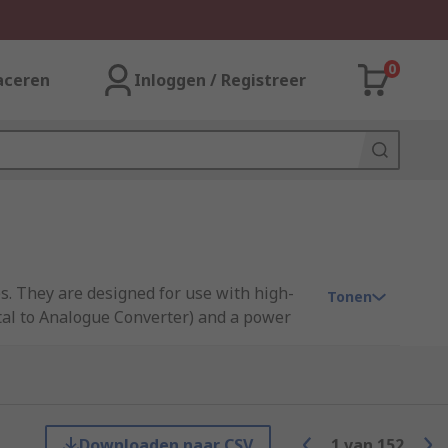
0
aceren
Inloggen / Registreer
es. They are designed for use with high-
Tonen
tal to Analogue Converter) and a power
 output current parameters are also
ckage, such as MSOP, PDIP, QFN and SOIC.
Downloaden naar CSV
1
van
152