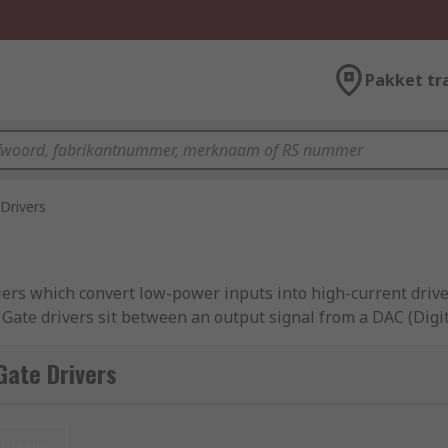
Pakket tr
Drivers
fiers which convert low-power inputs into high-current driv
 Gate drivers sit between an output signal from a DAC (Digi
Gate Drivers
puts for your chosen application. The operating voltage and
river. Gate driver ICs come in a standard semiconductor pa
nieuw