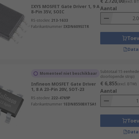
€ 2.720,00
(excl. B
IXYS MOSFET Gate Driver 1, 9 A
Aantal
8-Pin 35V, SOIC
RS-stocknr.
213-1633
Fabrikantnummer
IXDN609SITR
Toe
Data
Subtotaal 15 eenhede
Momenteel niet beschikbaar
doorlopende strip)
€ 6,855
Infineon MOSFET Gate Driver
(excl. BTW)
1, 8 A 23-Pin 20V, SOT-23
Aantal
RS-stocknr.
222-4769P
Fabrikantnummer
1EDN8550BXTSA1
Toe
Data