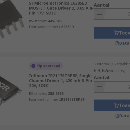
ssure and latent heat. Piezoelectric drivers (or Piezo driver
STMicroelectronics L6385ED
Aantal
MOSFET Gate Driver 2, 0.65 A 8-
t printers, microphones, speakers and XY stages for micro sc
Pin 17V, SOIC
RS-stocknr.
445-646
Fabrikantnummer
L6385ED
Toe
Data
Subtotaal (1 verpakki
Op voorraad
€ 3,67
(excl. BTW)
Infineon IR2117STRPBF, Single
Aantal
Channel Driver 1, 420 mA 8-Pin
20V, SOIC
RS-stocknr.
258-3935
Fabrikantnummer
IR2117STRPBF
Toe
Data