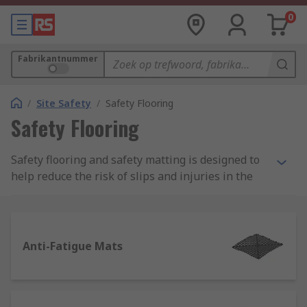
0
Fabrikantnummer
/
Site Safety
/
Safety Flooring
Safety Flooring
Safety flooring and safety matting is designed to
help reduce the risk of slips and injuries in the
workplace and to protect employees. This is
especially in areas of increased danger such as
manufacturing environments working near
machinery or high voltage equipment.
Anti-Fatigue Mats
What type of safety flooring products do I
need?