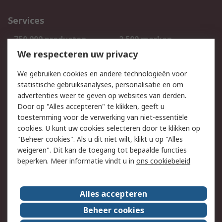
Services
750.000 producten
2.500 merken
Bestellen
Inkoopoplossingen
We respecteren uw privacy
Retouren
Technisch advies
We gebruiken cookies en andere technologieën voor
Track & Trace
statistische gebruiksanalyses, personalisatie en om
advertenties weer te geven op websites van derden.
Wettelijk
Door op "Alles accepteren" te klikken, geeft u
toestemming voor de verwerking van niet-essentiële
Cookiebeleid
Email veiligheid
cookies. U kunt uw cookies selecteren door te klikken op
Privacybeleid
Websitevoorwaarden
"Beheer cookies". Als u dit niet wilt, klikt u op "Alles
weigeren". Dit kan de toegang tot bepaalde functies
Algemene
beperken. Meer informatie vindt u in
ons cookiebeleid
verkoopvoorwaarden
Over RS
Alles accepteren
RS Group
Over ons
Beheer cookies
RS wereldwijd
Werken bij RS