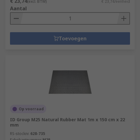
€ 23,74
(excl. BTW)
€ 23,74/eenheid
Aantal
Toevoegen
Op voorraad
ID Group M25 Natural Rubber Mat 1m x 150 cm x 22
mm
RS-stocknr.
628-735
Fabrikantnummer
M25