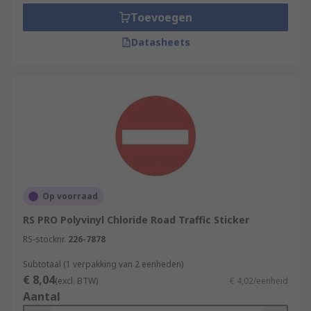
Outside of schools
Toevoegen
Private land
Datasheets
Public highways or pedestrian crossings
Op voorraad
RS PRO Polyvinyl Chloride Road Traffic Sticker
RS-stocknr.
226-7878
Subtotaal (1 verpakking van 2 eenheden)
€ 8,04
(excl. BTW)
€ 4,02/eenheid
Aantal