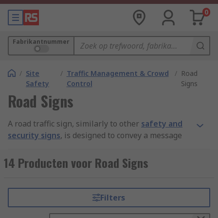
0
Fabrikantnummer
/
Site
/
Traffic Management & Crowd
/
Road
Safety
Control
Signs
Road Signs
A road traffic sign, similarly to other
safety and
security signs
, is designed to convey a message
to users, usually detailing out speed limits,
constructions works or one way systems.
14 Producten voor Road Signs
What is the purpose of traffic signs?
Filters
One of the primary functions of any traffic sign is
to assign right of way to movements of traffic at