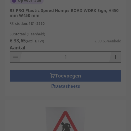
Op voorraad
RS PRO Plastic Speed Humps ROAD WORK Sign, H450
mm W450 mm
RS-stocknr.
181-2260
Subtotaal (1 eenheid)
€ 33,65
(excl. BTW)
€ 33,65/eenheid
Aantal
Toevoegen
Datasheets