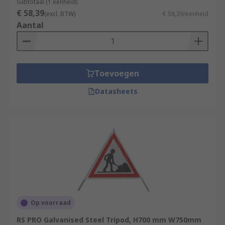
Subtotaal (1 eenheid)
€ 58,39
(excl. BTW)
€ 58,39/eenheid
Aantal
Toevoegen
Datasheets
Op voorraad
RS PRO Galvanised Steel Tripod, H700 mm W750mm