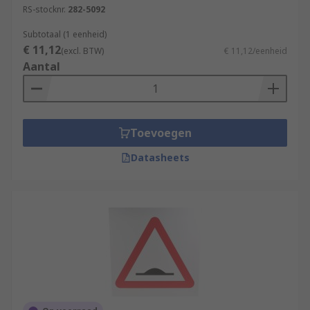
RS-stocknr.
282-5092
Subtotaal (1 eenheid)
€ 11,12
(excl. BTW)
€ 11,12/eenheid
Aantal
Toevoegen
Datasheets