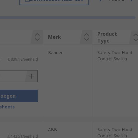
 your hands are off the controls, the
Product
Merk
Type
 Safety two hand control switches are
use.
Banner
Safety Two Hand
Control Switch
)
€ 839,18/eenheid
voegen
sheets
ABB
Safety Two Hand
Control Switch
)
€ 142,51/eenheid