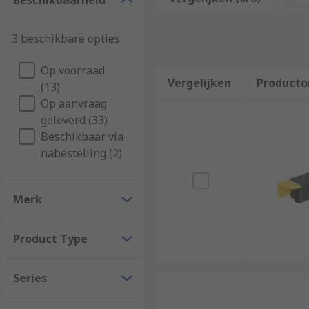
Beschikbaarheid
an operators hands.
How do safety two hand control switches wor
3 beschikbare opties
Op voorraad
To use safety two hand control switches you need to h
Vergelijken
Producto
(13)
machine will stop or move to a safe area. To activat
Op aanvraag
designed with an
emergency stop push button
. Th
geleverd (33)
Beschikbaar via
nabestelling (2)
Merk
Product Type
Series