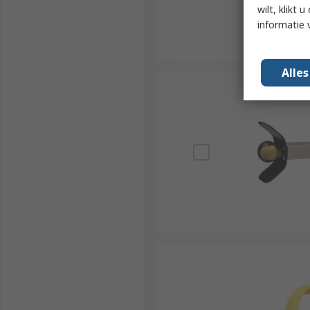
wilt, klikt
informatie 
Alle