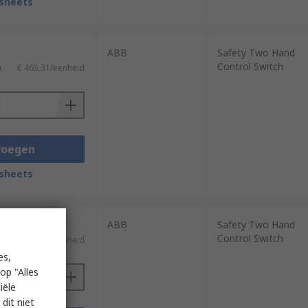
sheets
ABB
Safety Two Hand
Control Switch
)
€ 465,31/eenheid
voegen
sheets
ABB
Safety Two Hand
Control Switch
)
€ 224,07/eenheid
es,
op "Alles
iële
dit niet