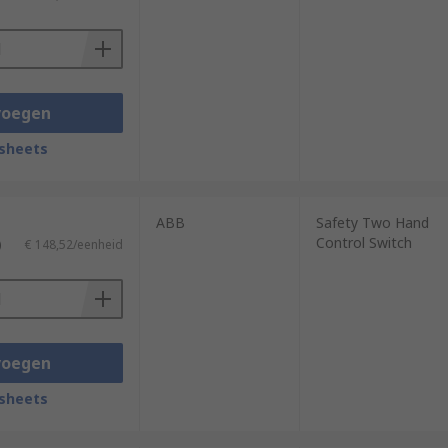
voegen
sheets
ABB
Safety Two Hand
Control Switch
)
€ 148,52/eenheid
voegen
sheets