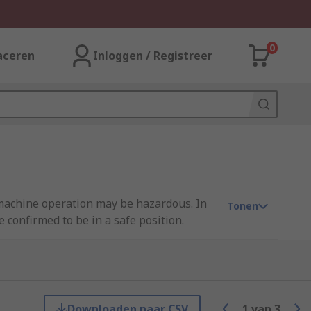
0
aceren
Inloggen / Registreer
 machine operation may be hazardous. In
Tonen
confirmed to be in a safe position.
r in setting up work. They're used for
s and croppers pose a significant risk to
Downloaden naar CSV
1
van
3