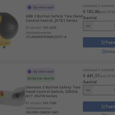
Subtotaal (1 eenheid)
Op voorraad
€ 182,86
(excl. BTW
ABB 2 Button Safety Two Hand
Aantal
Control Switch, JSTD1 Series
RS-stocknr.
733-2323
Fabrikantnummer
2TLA020007R3000 JSTD1-A
Toe
Data
Subtotaal (1 eenheid)
Op voorraad
€ 441,37
(excl. BTW
RS Better World
Aantal
Siemens 3 Button Safety Two
Hand Control Switch, SIRIUS
ACT 3SU18 Series
RS-stocknr.
183-7300
Toe
Fabrikantnummer
3SU1803-3NB00-1AE1