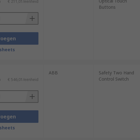
Optical Touch
)
€ 211,01/eenheid
Buttons
voegen
sheets
ABB
Safety Two Hand
Control Switch
)
€ 546,01/eenheid
voegen
sheets