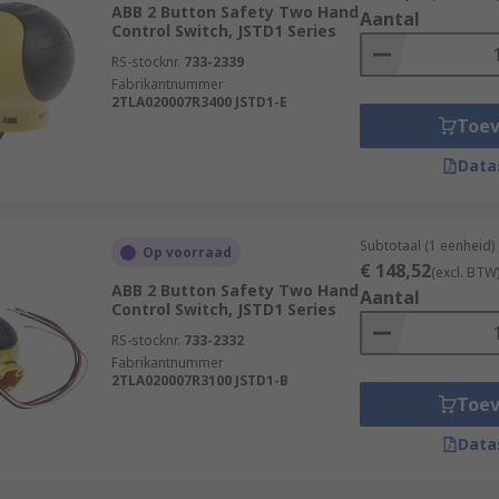
ABB 2 Button Safety Two Hand
Aantal
Control Switch, JSTD1 Series
RS-stocknr.
733-2339
Fabrikantnummer
2TLA020007R3400 JSTD1-E
Toe
Data
Subtotaal (1 eenheid)
Op voorraad
€ 148,52
(excl. BTW
ABB 2 Button Safety Two Hand
Aantal
Control Switch, JSTD1 Series
RS-stocknr.
733-2332
Fabrikantnummer
2TLA020007R3100 JSTD1-B
Toe
Data