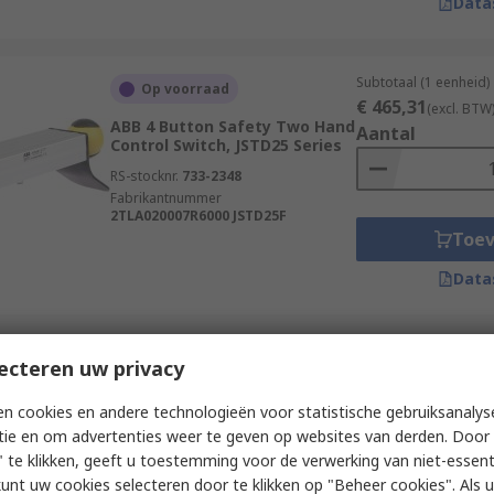
Data
Subtotaal (1 eenheid)
Op voorraad
€ 465,31
(excl. BTW
ABB 4 Button Safety Two Hand
Aantal
Control Switch, JSTD25 Series
RS-stocknr.
733-2348
Fabrikantnummer
2TLA020007R6000 JSTD25F
Toe
Data
Subtotaal (1 eenheid)
ecteren uw privacy
Op voorraad
€ 224,07
(excl. BTW
ABB 2 Button Safety Two Hand
Aantal
n cookies en andere technologieën voor statistische gebruiksanalys
Control Switch, JSTD1 Series
tie en om advertenties weer te geven op websites van derden. Door 
RS-stocknr.
733-2335
 te klikken, geeft u toestemming voor de verwerking van niet-essent
Fabrikantnummer
kunt uw cookies selecteren door te klikken op "Beheer cookies". Als u 
2TLA020007R3200 JSTD1-C