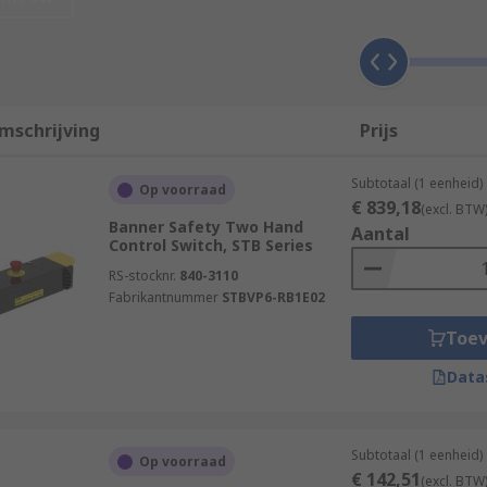
k?
ave both hands securely on top of the controller buttons. If
mschrijving
Prijs
e the machine, both buttons must be pressed simultaneously.
ere are guard hoods over the switches to prevent accidental 
Subtotaal (1 eenheid)
Op voorraad
€ 839,18
(excl. BTW
Banner Safety Two Hand
Aantal
Control Switch, STB Series
RS-stocknr.
840-3110
Fabrikantnummer
STBVP6-RB1E02
Toe
Data
Subtotaal (1 eenheid)
Op voorraad
€ 142,51
(excl. BTW