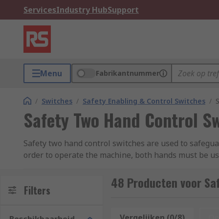
Services
Industry Hub
Support
Menu
Fabrikantnummer
/
Switches
/
Safety Enabling & Control Switches
/
Safety Two Hand Control S
Safety two hand control switches are used to safegua
order to operate the machine, both hands must be use
What applications are safety two hand contro
48 Producten voor Sa
Filters
Widely used across many industries, safety two hand 
stopping and starting high-risk machines in environm
Vergelijken (0/8)
Op