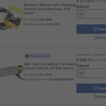
€ 211,01
(excl. BTW
Banner 1 Button Self-Checking
Aantal
Optical Touch Buttons, STB
Series
RS-stocknr.
840-3088
Fabrikantnummer
STBVP6
Toe
Data
Subtotaal (1 eenheid)
Op voorraad
€ 546,01
(excl. BTW
ABB 1 Button Safety Two Hand
Aantal
Control Switch, JSTD25 Series
RS-stocknr.
253-2075
Fabrikantnummer
2TLA020007R6300
Toe
Data