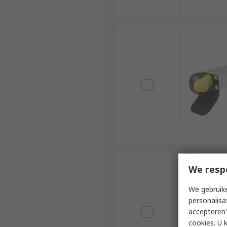
We resp
We gebruike
personalisa
accepteren"
cookies. U 