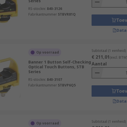
Series
RS-stocknr.
840-3126
Fabrikantnummer
STBVR81Q
Toe
Data
Subtotaal (1 eenheid)
Op voorraad
€ 211,01
(excl. BTW
Banner 1 Button Self-Checking
Aantal
Optical Touch Buttons, STB
Series
RS-stocknr.
840-3107
Fabrikantnummer
STBVP6Q5
Toe
Data
Subtotaal (1 eenheid)
Op voorraad