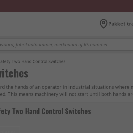
Pakket tr
Safety Two Hand Control Switches
witches
rd the hands of an operator in industrial situations where
d. This means machinery will not start until both hands are 
l switches used for?
fety Two Hand Control Switches
control switches are found in feed and removal processes, o
ents such as metalworking or printing where rollers, presse
nieuw