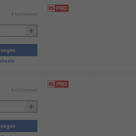
-
€ 6,07/eenheid
voegen
sheets
-
€ 4,50/eenheid
voegen