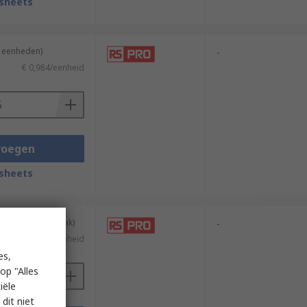
sheets
5 eenheden)
-
€ 0,984/eenheid
voegen
sheets
geleverd in een zak)
-
€ 4,90/eenheid
es,
op "Alles
iële
dit niet