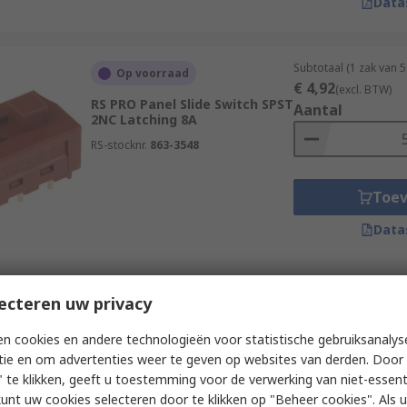
Data
Subtotaal (1 zak van 
Op voorraad
€ 4,92
(excl. BTW)
RS PRO Panel Slide Switch SPST
Aantal
2NC Latching 8A
RS-stocknr.
863-3548
Toe
Data
Subtotaal 1 eenheid (
ecteren uw privacy
Op voorraad
€ 4,90
(excl. BTW)
RS PRO PCB Slide Switch SPDT
Aantal
n cookies en andere technologieën voor statistische gebruiksanalys
On-Off-On 3A Nylon
tie en om advertenties weer te geven op websites van derden. Door 
RS-stocknr.
734-7268P
 te klikken, geeft u toestemming voor de verwerking van niet-essent
kunt uw cookies selecteren door te klikken op "Beheer cookies". Als u 