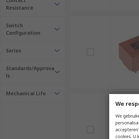
Contact
Resistance
Switch
Configuration
Series
Standards/Approva
ls
Mechanical Life
We resp
We gebruike
personalisa
accepteren"
cookies. U 