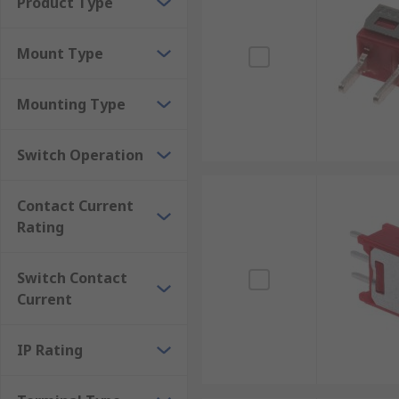
there is a mounting solution to suit your application
Product Type
when further rigidity is preferred.
Mount Type
Mounting Type
Switch Operation
Contact Current
Rating
Switch Contact
Current
IP Rating