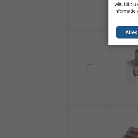
wilt, klikt
informatie 
Alle