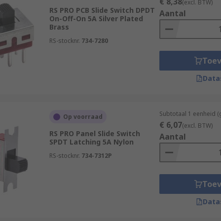
€ 8,38
(excl. BTW)
RS PRO PCB Slide Switch DPDT
Aantal
On-Off-On 5A Silver Plated
Brass
RS-stocknr.
734-7280
Toe
Data
Subtotaal 1 eenheid (
Op voorraad
€ 6,07
(excl. BTW)
RS PRO Panel Slide Switch
Aantal
SPDT Latching 5A Nylon
RS-stocknr.
734-7312P
Toe
Data