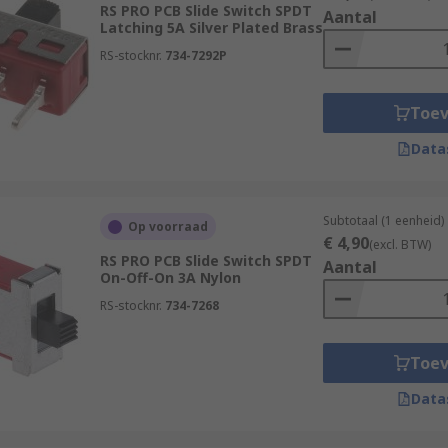
. Slide switches may come as snap in components, for easy o
RS PRO PCB Slide Switch SPDT
Aantal
Latching 5A Silver Plated Brass
RS-stocknr.
734-7292P
Toe
Data
Subtotaal (1 eenheid)
Op voorraad
€ 4,90
(excl. BTW)
RS PRO PCB Slide Switch SPDT
Aantal
On-Off-On 3A Nylon
RS-stocknr.
734-7268
Toe
Data