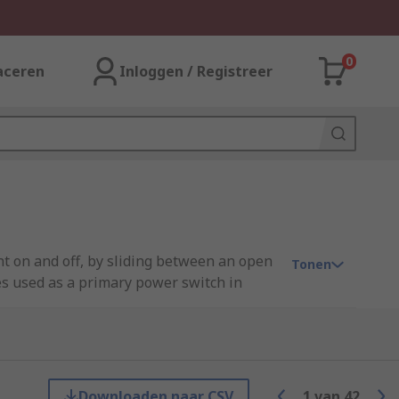
0
aceren
Inloggen / Registreer
ent on and off, by sliding between an open
Tonen
ches used as a primary power switch in
hich allows the user to more
Downloaden naar CSV
1
van
42