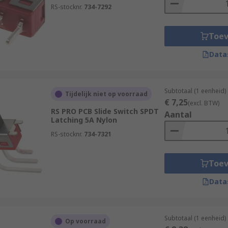
RS-stocknr.
734-7292
Toe
Data
Subtotaal (1 eenheid)
Tijdelijk niet op voorraad
€ 7,25
(excl. BTW)
RS PRO PCB Slide Switch SPDT
Aantal
Latching 5A Nylon
RS-stocknr.
734-7321
Toe
Data
Subtotaal (1 eenheid)
Op voorraad