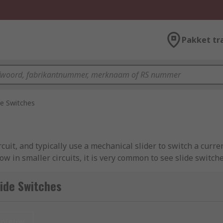
Pakket tr
de Switches
ircuit, and typically use a mechanical slider to switch a curr
flow in smaller circuits, it is very common to see slide swit
ide Switches
tches, slide switches have a more obvious tactile shape, w
.
nieuw