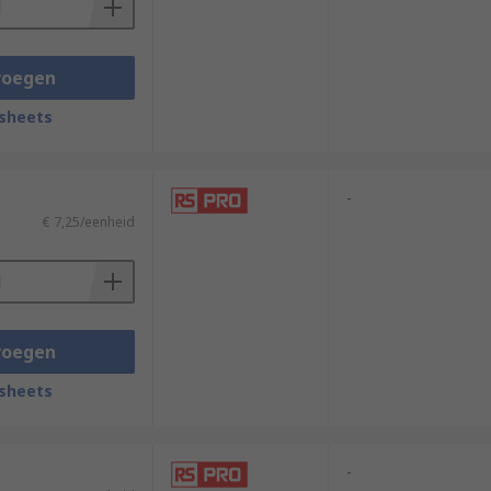
voegen
sheets
-
€ 7,25/eenheid
voegen
sheets
-