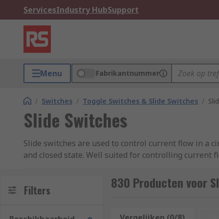
Services
Industry Hub
Support
Menu
Fabrikantnummer
/
Switches
/
Toggle Switches & Slide Switches
/
Sli
Slide Switches
Slide switches are used to control current flow in a c
and closed state. Well suited for controlling current 
small, battery operated electrical devices.
830 Producten voor Sl
Though they behave very similarly to push button swi
Filters
confidentially differentiate between on and off states
Vergelijken (0/8)
Op