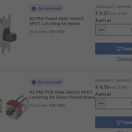
Subtotaal (1 eenheid)
Op voorraad
€ 6,07
(excl. BTW)
RS PRO Panel Slide Switch
Aantal
SPDT Latching 5A Nylon
RS-stocknr.
734-7312
Toe
Data
Subtotaal (1 eenheid)
Op voorraad
€ 4,50
(excl. BTW)
RS PRO PCB Slide Switch DPDT
Aantal
Latching 5A Silver Plated Brass
RS-stocknr.
734-7283
Toe