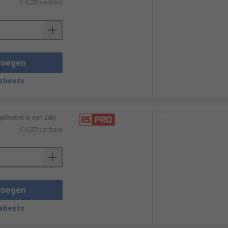
€ 8,38/eenheid
voegen
sheets
geleverd in een zak)
-
€ 6,07/eenheid
voegen
sheets