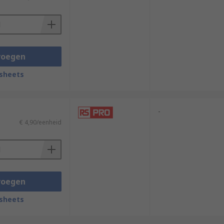
f mounting, or with screw hole options for
voegen
sheets
-
€ 4,90/eenheid
voegen
sheets