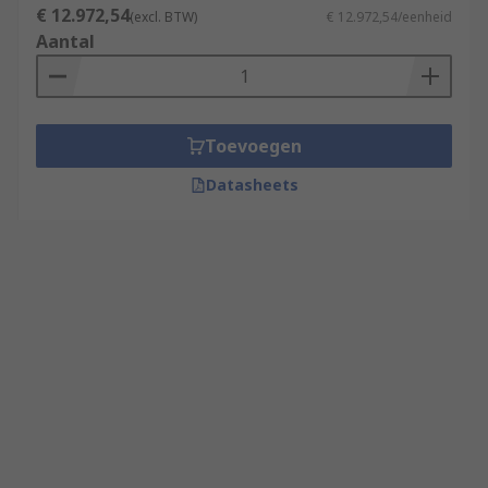
€ 12.972,54
(excl. BTW)
€ 12.972,54/eenheid
Aantal
Toevoegen
Datasheets