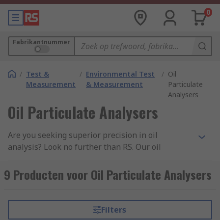
0
Fabrikantnummer
/
Test &
/
Environmental Test
/
Oil
Measurement
& Measurement
Particulate
Analysers
Oil Particulate Analysers
Are you seeking superior precision in oil
analysis? Look no further than RS. Our oil
particulate analysers are engineered by industry
leading brands with state-of-the-art technology
9 Producten voor Oil Particulate Analysers
to deliver unparalleled accuracy and reliability in
oil condition monitoring.
Filters
Key Features: