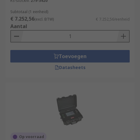
RS-stocknr.
279-5420
Subtotaal (1 eenheid)
€ 7.252,56
(excl. BTW)
€ 7.252,56/eenheid
Aantal
Toevoegen
Datasheets
Op voorraad