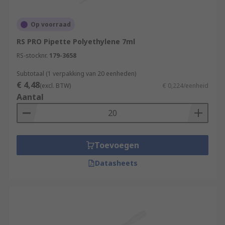
Op voorraad
RS PRO Pipette Polyethylene 7ml
RS-stocknr.
179-3658
Subtotaal (1 verpakking van 20 eenheden)
€ 4,48
(excl. BTW)
€ 0,224/eenheid
Aantal
Toevoegen
Datasheets