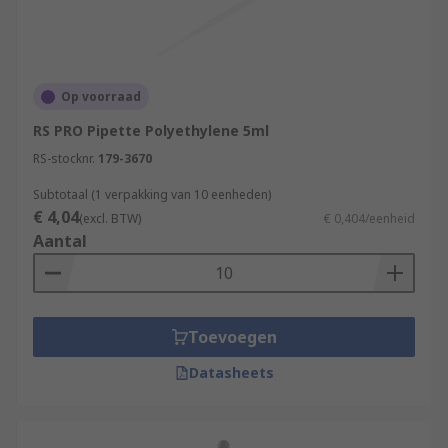
Op voorraad
RS PRO Pipette Polyethylene 5ml
RS-stocknr.
179-3670
Subtotaal (1 verpakking van 10 eenheden)
€ 4,04
(excl. BTW)
€ 0,404/eenheid
Aantal
Toevoegen
Datasheets