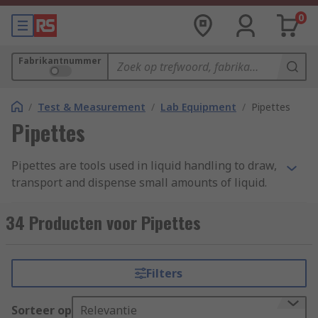
0
Fabrikantnummer
/
Test & Measurement
/
Lab Equipment
/
Pipettes
Pipettes
Pipettes are tools used in liquid handling to draw,
transport and dispense small amounts of liquid.
They traditionally consist of a tube and bulb
which uses a vacuum to hold the liquid. Pipettes
34 Producten voor Pipettes
are also used to measure liquid and provide a
precise method for dispensing.
Filters
Pipettes are made from a glass, polypropylene
(PP) or polyethylene (PE) tube. Manual pipettes
Sorteer op
Relevantie
use separate bulbs or pumps that are