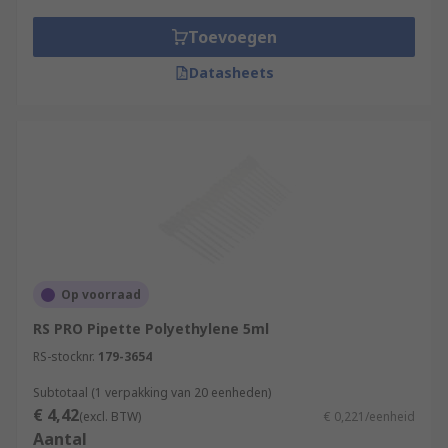
alternative, which may be used as disposable
pipettes. However, we would recommend reusing
Toevoegen
pipettes where possible.
Datasheets
Op voorraad
RS PRO Pipette Polyethylene 5ml
RS-stocknr.
179-3654
Subtotaal (1 verpakking van 20 eenheden)
€ 4,42
(excl. BTW)
€ 0,221/eenheid
Aantal