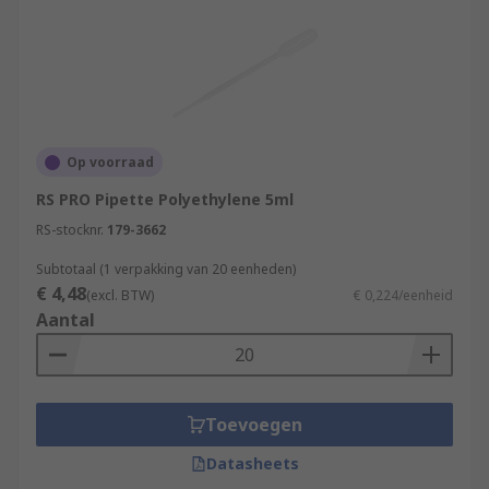
Op voorraad
RS PRO Pipette Polyethylene 5ml
RS-stocknr.
179-3662
Subtotaal (1 verpakking van 20 eenheden)
€ 4,48
(excl. BTW)
€ 0,224/eenheid
Aantal
Toevoegen
Datasheets