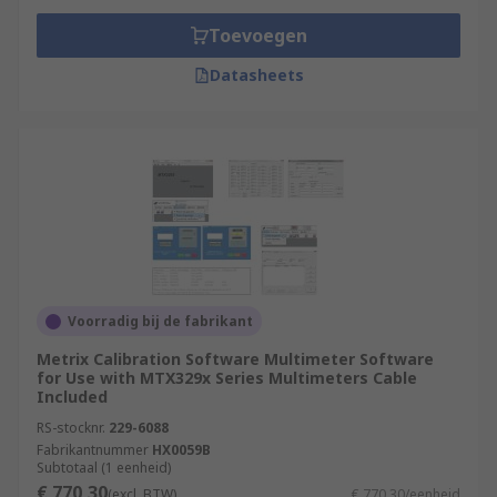
Toevoegen
Datasheets
Voorradig bij de fabrikant
Metrix Calibration Software Multimeter Software
for Use with MTX329x Series Multimeters Cable
Included
RS-stocknr.
229-6088
Fabrikantnummer
HX0059B
Subtotaal (1 eenheid)
€ 770,30
(excl. BTW)
€ 770,30/eenheid