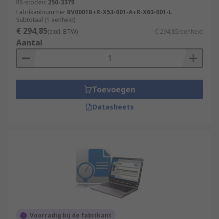
RS-stocknr.
250-3379
Fabrikantnummer
BV0001B+R-X53-001-A+R-X63-001-L
Subtotaal (1 eenheid)
€ 294,85
(excl. BTW)
€ 294,85/eenheid
Aantal
Toevoegen
Datasheets
Voorradig bij de fabrikant