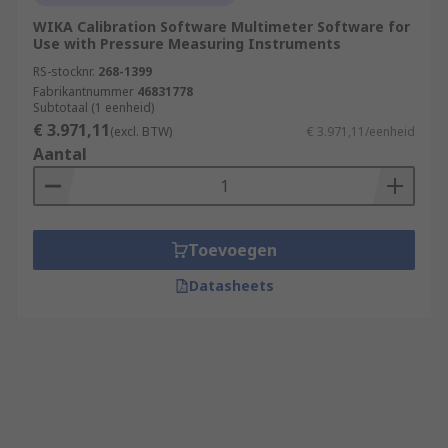
WIKA Calibration Software Multimeter Software for
Use with Pressure Measuring Instruments
RS-stocknr.
268-1399
Fabrikantnummer
46831778
Subtotaal (1 eenheid)
€ 3.971,11
(excl. BTW)
€ 3.971,11/eenheid
Aantal
Toevoegen
Datasheets