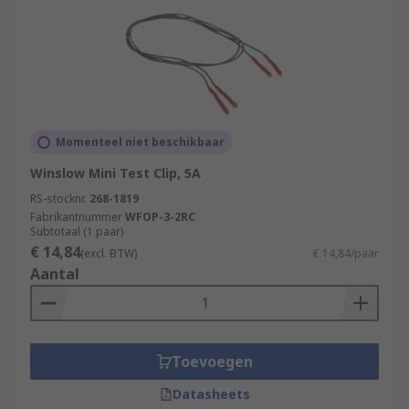
Momenteel niet beschikbaar
Winslow Mini Test Clip, 5A
RS-stocknr.
268-1819
Fabrikantnummer
WFOP-3-2RC
Subtotaal (1 paar)
€ 14,84
(excl. BTW)
€ 14,84/paar
Aantal
Toevoegen
Datasheets