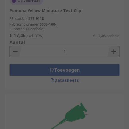
Op voorraad
Pomona Yellow Miniature Test Clip
RS-stocknr.
277-9118
Fabrikantnummer
6606-100-J
Subtotaal (1 eenheid)
€ 17,46
(excl. BTW)
€ 17,46/eenheid
Aantal
Toevoegen
Datasheets