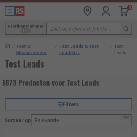
0
Fabrikantnummer
/
Test &
/
Test Leads & Test
/
Test
Measurement
Lead Kits
Leads
Test Leads
1873 Producten voor Test Leads
Filters
Sorteer op
Relevantie