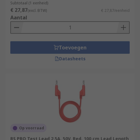
Subtotaal (1 eenheid)
€ 27,87
(excl. BTW)
€ 27,87/eenheid
Aantal
Toevoegen
Datasheets
Op voorraad
RS PRO Test Lead 2.5A, 50V, Red, 100 cm Lead Length