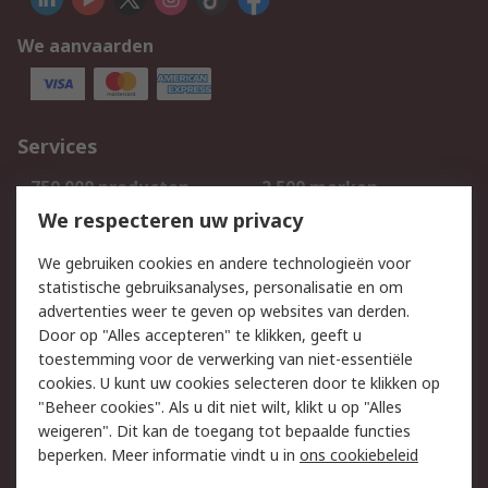
We aanvaarden
Services
750.000 producten
2.500 merken
Bestellen
Inkoopoplossingen
We respecteren uw privacy
Retouren
Technisch advies
We gebruiken cookies en andere technologieën voor
Track & Trace
statistische gebruiksanalyses, personalisatie en om
advertenties weer te geven op websites van derden.
Wettelijk
Door op "Alles accepteren" te klikken, geeft u
toestemming voor de verwerking van niet-essentiële
Cookiebeleid
Email veiligheid
cookies. U kunt uw cookies selecteren door te klikken op
Privacybeleid
Websitevoorwaarden
"Beheer cookies". Als u dit niet wilt, klikt u op "Alles
weigeren". Dit kan de toegang tot bepaalde functies
Algemene
beperken. Meer informatie vindt u in
ons cookiebeleid
verkoopvoorwaarden