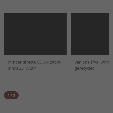
minder directe CO₂-uitstoot
van ons afval wordt
sinds 2019/20*
gerecycled
1
/
3