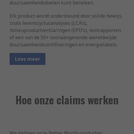
duurzaamheidsdoelen kunt bereiken.
Elk product wordt ondersteund door solide bewijs,
zoals levenscyclusanalyses (LCA’s),
milieuproductverklaringen (EPD’s), testrapporten
of een van de 50+ toonaangevende wereldwijde
duurzaamheidscertificeringen en energielabels.
Lees meer
Hoe onze claims werken
We hebben onze Better World‑producten