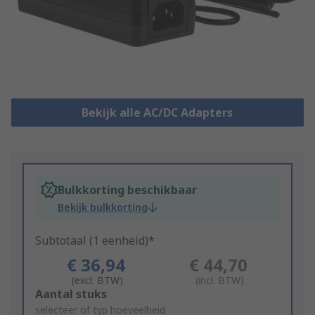
Bekijk alle AC/DC Adapters
Bulkkorting beschikbaar
Bekijk bulkkorting
Subtotaal (1 eenheid)*
€ 36,94
€ 44,70
(excl. BTW)
(incl. BTW)
Add
Aantal stuks
to
selecteer of typ hoeveelheid