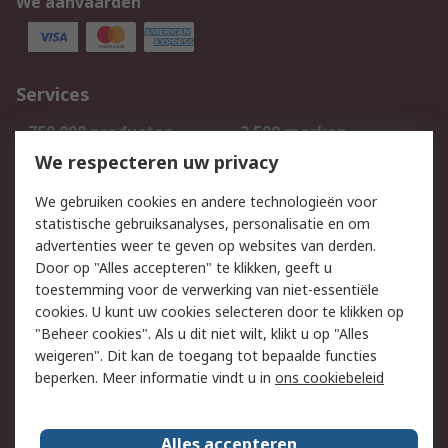
We aanvaarden
Services
750.000 producten
2.500 merken
Bestellen
Inkoopoplossingen
We respecteren uw privacy
Retouren
Technisch advies
We gebruiken cookies en andere technologieën voor
Track & Trace
statistische gebruiksanalyses, personalisatie en om
advertenties weer te geven op websites van derden.
Wettelijk
Door op "Alles accepteren" te klikken, geeft u
toestemming voor de verwerking van niet-essentiële
Cookiebeleid
Email veiligheid
cookies. U kunt uw cookies selecteren door te klikken op
Privacybeleid
Websitevoorwaarden
"Beheer cookies". Als u dit niet wilt, klikt u op "Alles
weigeren". Dit kan de toegang tot bepaalde functies
Algemene
beperken. Meer informatie vindt u in
ons cookiebeleid
verkoopvoorwaarden
Over RS
Alles accepteren