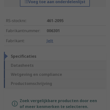
Voeg toe aan onderdelenlijst
RS-stocknr.
:
461-2095
Fabrikantnummer
:
006301
Fabrikant
:
Jelt
Specificaties
Datasheets
Wetgeving en compliance
Productomschrijving
Zoek vergelijkbare producten door een
of meer kenmerken te selecteren.