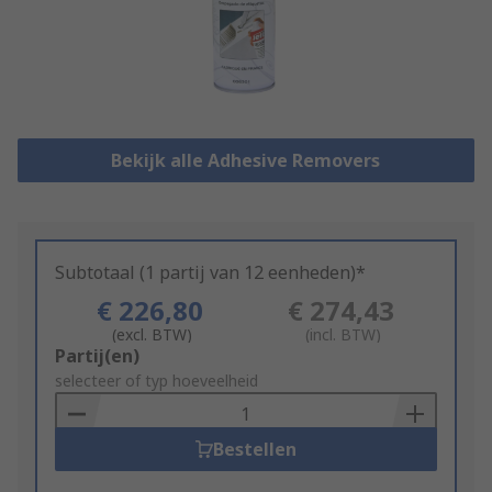
Bekijk alle Adhesive Removers
Subtotaal (1 partij van 12 eenheden)*
€ 226,80
€ 274,43
(excl. BTW)
(incl. BTW)
Add
Partij(en)
to
selecteer of typ hoeveelheid
Basket
Bestellen