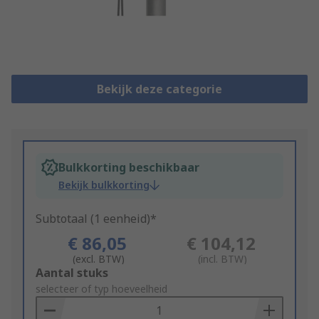
Bekijk deze categorie
Bulkkorting beschikbaar
Bekijk bulkkorting
Subtotaal (1 eenheid)*
€ 86,05
€ 104,12
(excl. BTW)
(incl. BTW)
Add
Aantal stuks
to
selecteer of typ hoeveelheid
Basket