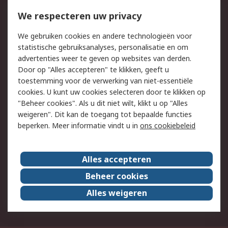
750.000 producten
2.500 merken
Bestellen
Inkoopoplossingen
We respecteren uw privacy
Retouren
Technisch advies
We gebruiken cookies en andere technologieën voor
Track & Trace
statistische gebruiksanalyses, personalisatie en om
advertenties weer te geven op websites van derden.
Wettelijk
Door op "Alles accepteren" te klikken, geeft u
toestemming voor de verwerking van niet-essentiële
Cookiebeleid
Email veiligheid
cookies. U kunt uw cookies selecteren door te klikken op
Privacybeleid
Websitevoorwaarden
"Beheer cookies". Als u dit niet wilt, klikt u op "Alles
weigeren". Dit kan de toegang tot bepaalde functies
Algemene
beperken. Meer informatie vindt u in
ons cookiebeleid
verkoopvoorwaarden
Over RS
Alles accepteren
RS Group
Over ons
Beheer cookies
RS wereldwijd
Werken bij RS
Alles weigeren
ESG