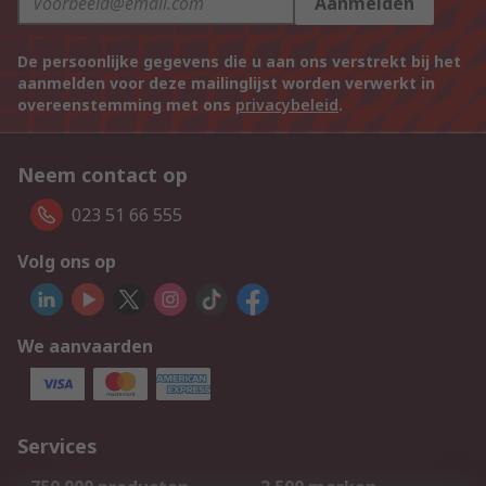
Aanmelden
De persoonlijke gegevens die u aan ons verstrekt bij het
aanmelden voor deze mailinglijst worden verwerkt in
overeenstemming met ons
privacybeleid
.
Neem contact op
023 51 66 555
Volg ons op
We aanvaarden
Services