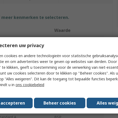
f meer kenmerken te selecteren.
Waarde
RS PRO
ecteren uw privacy
Automatic Air Vent
n cookies en andere technologieën voor statistische gebruiksanalys
tie en om advertenties weer te geven op websites van derden. Door 
l
Brass
 te klikken, geeft u toestemming voor de verwerking van niet-essent
kunt uw cookies selecteren door te klikken op "Beheer cookies". Als u 
ype A
3/8 in BSP
 u op "Alles weigeren". Dit kan de toegang tot bepaalde functies beper
vindt u in
ons cookiebeleid
ize A
3/8 in
67.5mm
s accepteren
Beheer cookies
Alles wei
rating Pressure
10 bar
tandard A
BSP