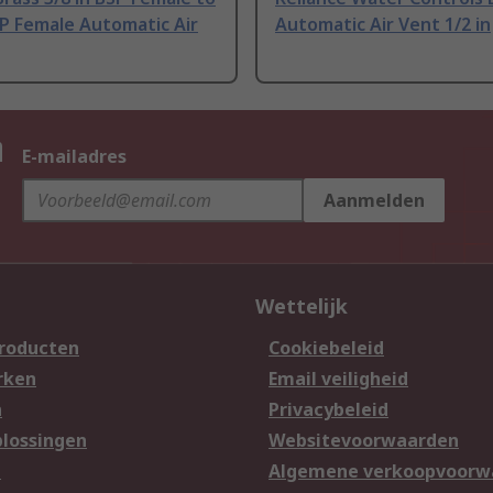
SP Female Automatic Air
Automatic Air Vent 1/2 in
n
E-mailadres
Aanmelden
Wettelijk
producten
Cookiebeleid
rken
Email veiligheid
n
Privacybeleid
lossingen
Websitevoorwaarden
n
Algemene verkoopvoorw