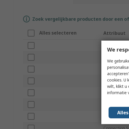
Zoek vergelijkbare producten door een o
Alles selecteren
Attribuut
Merk
We resp
Product Type
We gebruike
personalisa
Body Materia
accepteren"
cookies. U 
Connection T
wilt, klikt
informatie 
Connection S
Height
Alle
Maximum Ope
Connection S