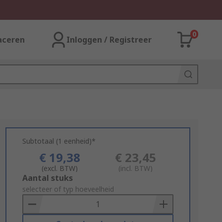
0
aceren
Inloggen / Registreer
Subtotaal (1 eenheid)*
€ 19,38
€ 23,45
(excl. BTW)
(incl. BTW)
Add
Aantal stuks
to
selecteer of typ hoeveelheid
Basket