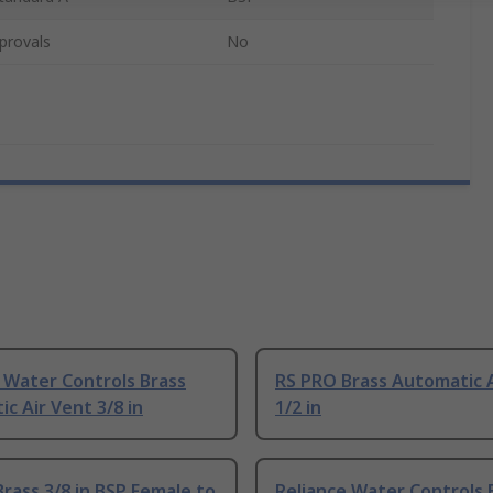
provals
No
 Water Controls Brass
RS PRO Brass Automatic 
c Air Vent 3/8 in
1/2 in
rass 3/8 in BSP Female to
Reliance Water Controls 