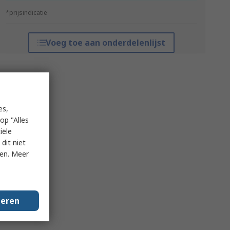
*prijsindicatie
Voeg toe aan onderdelenlijst
es,
op "Alles
iële
dit niet
ken. Meer
geren