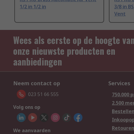
1/2 in 1/2 in
3/8 in B
Vent
Wees als eerste op de hoogte va
onze nieuwste producten en
aanbiedingen
Neem contact op
Services
023 51 66 555
750.000 
2.500 me
Volg ons op
Bestelle
Inkoopop
Retoure
We aanvaarden