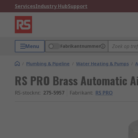
Services
Industry Hub
Support
Menu
Fabrikantnummer
/
Plumbing & Pipeline
/
Water Heating & Pumps
/
A
RS PRO Brass Automatic Ai
RS-stocknr.
:
275-5957
Fabrikant
:
RS PRO