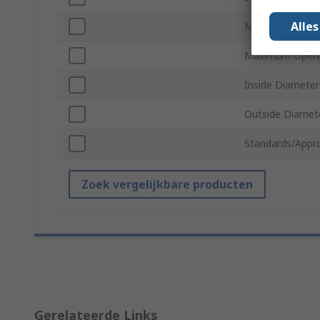
Alle
Minimum Operat
Maximum Opera
Inside Diameter
Outside Diamet
Standards/Appr
Zoek vergelijkbare producten
Gerelateerde Links