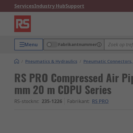
Services
Industry Hub
Support
Menu
Fabrikantnummer
/
Pneumatics & Hydraulics
/
Pneumatic Connectors, 
RS PRO Compressed Air Pip
mm 20 m CDPU Series
RS-stocknr.
:
235-1226
Fabrikant
:
RS PRO