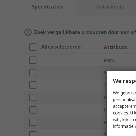
Specificaties
Datasheets
Zoek vergelijkbare producten door een o
Alles selecteren
Attribuut
Merk
Product Type
We resp
Colour
We gebruike
Material
personalisa
accepteren"
Length
cookies. U 
wilt, klikt
Maximum Operat
informatie 
Series