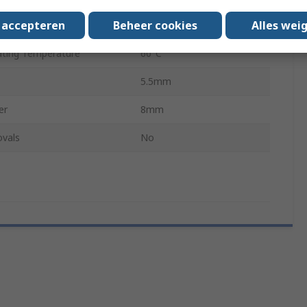
s accepteren
Beheer cookies
Alles wei
ing Temperature
0°C
ting Temperature
60°C
5.5mm
er
8mm
ovals
No