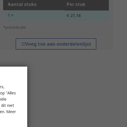
Aantal stuks
Per stuk
1 +
€ 27,18
*prijsindicatie
Voeg toe aan onderdelenlijst
es,
op "Alles
iële
dit niet
ken. Meer