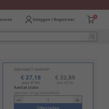
0
aceren
Inloggen / Registreer
Subtotaal (1 eenheid)*
€ 27,18
€ 32,89
(excl. BTW)
(incl. BTW)
Add
Aantal stuks
to
selecteer of typ hoeveelheid
Basket
Bestellen