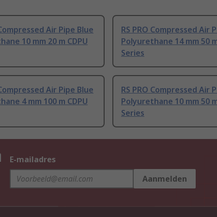
Compressed Air Pipe Blue
RS PRO Compressed Air P
thane 10 mm 20 m CDPU
Polyurethane 14 mm 50 
Series
Compressed Air Pipe Blue
RS PRO Compressed Air P
thane 4 mm 100 m CDPU
Polyurethane 10 mm 50 
Series
n
E-mailadres
Aanmelden