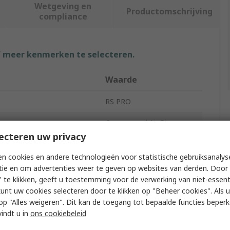
Wetgeving en
Productomschrijving
compliance
f meer kenmerken te selecteren.
Waarde
RS PRO
Compressed Air Pipe
ecteren uw privacy
Blue
n cookies en andere technologieën voor statistische gebruiksanalys
Polyurethane
tie en om advertenties weer te geven op websites van derden. Door 
 te klikken, geeft u toestemming voor de verwerking van niet-essent
20m
kunt uw cookies selecteren door te klikken op "Beheer cookies". Als u 
 u op "Alles weigeren". Dit kan de toegang tot bepaalde functies beper
ing Pressure
10 bar
vindt u in
ons cookiebeleid
CDPU