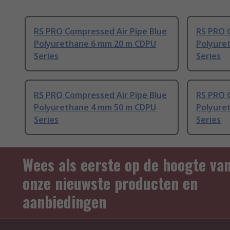
RS PRO Compressed Air Pipe Blue
RS PRO 
Polyurethane 6 mm 20 m CDPU
Polyure
Series
Series
RS PRO Compressed Air Pipe Blue
RS PRO 
Polyurethane 4 mm 50 m CDPU
Polyure
Series
Series
Wees als eerste op de hoogte va
onze nieuwste producten en
aanbiedingen