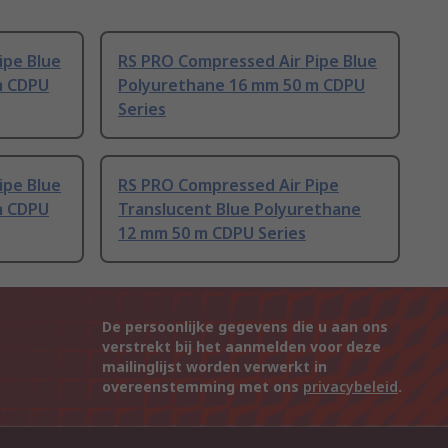
ipe Blue
RS PRO Compressed Air Pipe Blue
m CDPU
Polyurethane 16 mm 50 m CDPU
Series
ipe Blue
RS PRO Compressed Air Pipe
m CDPU
Translucent Blue Polyurethane
12 mm 50 m CDPU Series
De persoonlijke gegevens die u aan ons
verstrekt bij het aanmelden voor deze
mailinglijst worden verwerkt in
overeenstemming met ons
privacybeleid
.