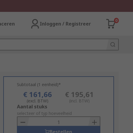
0
aceren
Inloggen / Registreer
Subtotaal (1 eenheid)*
€ 161,66
€ 195,61
(excl. BTW)
(incl. BTW)
Add
Aantal stuks
to
selecteer of typ hoeveelheid
Basket
Bestellen