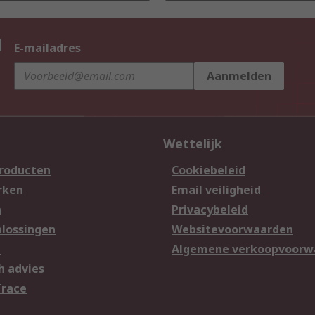
n
E-mailadres
Aanmelden
Wettelijk
producten
Cookiebeleid
rken
Email veiligheid
n
Privacybeleid
lossingen
Websitevoorwaarden
n
Algemene verkoopvoorw
h advies
Trace