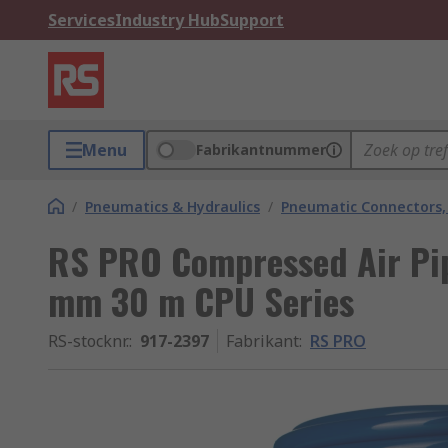
Services
Industry Hub
Support
Menu
Fabrikantnummer
/
Pneumatics & Hydraulics
/
Pneumatic Connectors, 
RS PRO Compressed Air Pip
mm 30 m CPU Series
RS-stocknr.
:
917-2397
Fabrikant
:
RS PRO