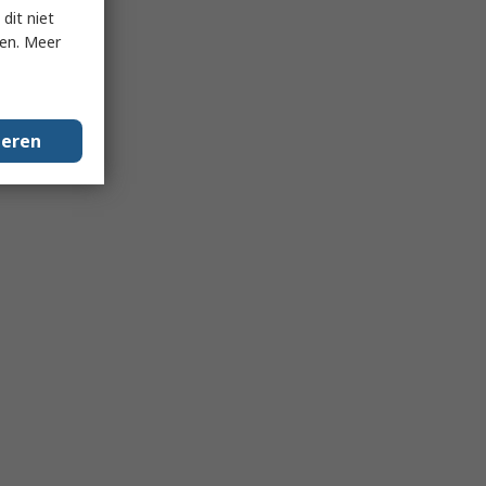
dit niet
ken. Meer
geren