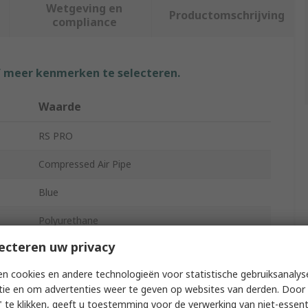
Wetgeving en
Productomschrijving
compliance
f meer kenmerken te selecteren.
Waarde
RS PRO
Compressed Air Pipe
Blue
Polyurethane
ecteren uw privacy
30m
n cookies en andere technologieën voor statistische gebruiksanalys
6.5 bar
tie en om advertenties weer te geven op websites van derden. Door 
 te klikken, geeft u toestemming voor de verwerking van niet-essent