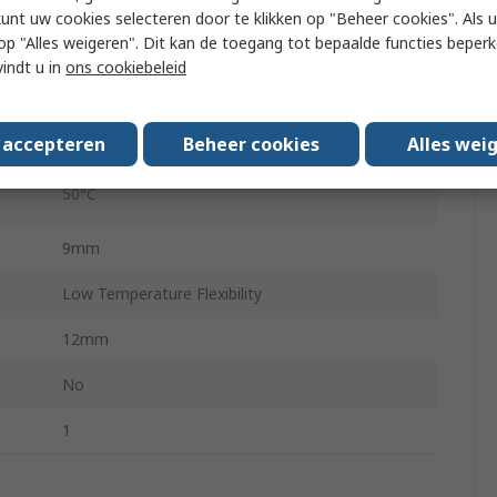
Fuel & Lubrication Line, Chemical Transfer,
kunt uw cookies selecteren door te klikken op "Beheer cookies". Als u 
Pneumatic Control
 u op "Alles weigeren". Dit kan de toegang tot bepaalde functies beper
vindt u in
ons cookiebeleid
CPU
-50°C
s accepteren
Beheer cookies
Alles wei
50°C
9mm
Low Temperature Flexibility
12mm
No
1