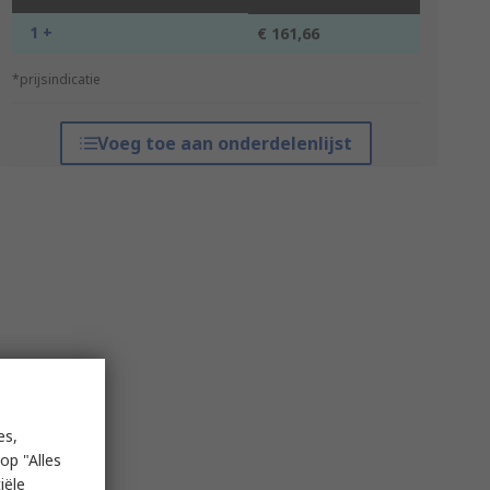
1 +
€ 161,66
*prijsindicatie
Voeg toe aan onderdelenlijst
es,
op "Alles
iële