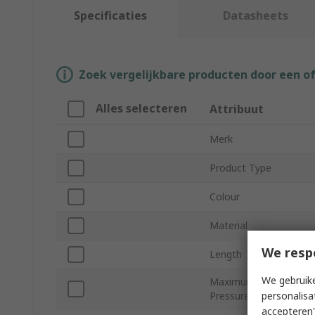
Specificaties
Datasheets
Zoek vergelijkbare producten door een o
Alles selecteren
Attribuut
Merk
Product Type
Colour
Material
We resp
Length
We gebruike
Maximum Operating
personalisa
Pressure
accepteren"