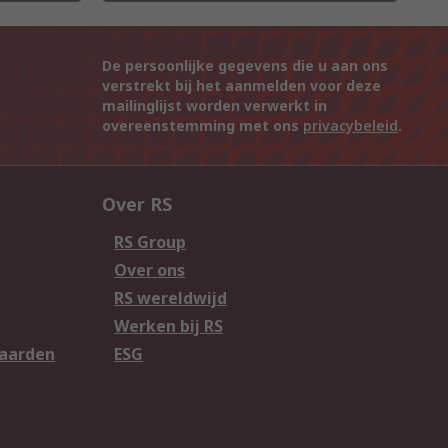
De persoonlijke gegevens die u aan ons
verstrekt bij het aanmelden voor deze
mailinglijst worden verwerkt in
overeenstemming met ons
privacybeleid
.
Over RS
RS Group
Over ons
RS wereldwijd
Werken bij RS
aarden
ESG