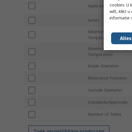
cookies. U 
Application
wilt, klikt
informatie 
Series
Minimum Operating
Temperature
Alle
Maximum Operating
Temperature
Inside Diameter
Resistance Features
Outside Diameter
Standards/Approvals
Number of Tubes
Zoek vergelijkbare producten