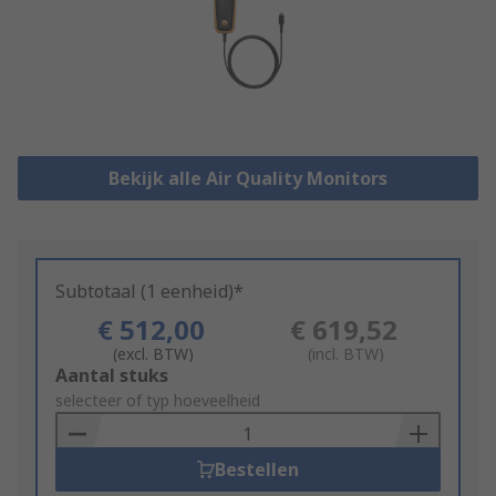
Bekijk alle Air Quality Monitors
Subtotaal (1 eenheid)*
€ 512,00
€ 619,52
(excl. BTW)
(incl. BTW)
Add
Aantal stuks
to
selecteer of typ hoeveelheid
Basket
Bestellen