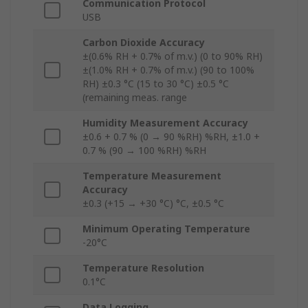
Communication Protocol
USB
Carbon Dioxide Accuracy
±(0.6% RH + 0.7% of m.v.) (0 to 90% RH)
±(1.0% RH + 0.7% of m.v.) (90 to 100%
RH) ±0.3 °C (15 to 30 °C) ±0.5 °C
(remaining meas. range
Humidity Measurement Accuracy
±0.6 + 0.7 % (0 → 90 %RH) %RH, ±1.0 +
0.7 % (90 → 100 %RH) %RH
Temperature Measurement
Accuracy
±0.3 (+15 → +30 °C) °C, ±0.5 °C
Minimum Operating Temperature
-20°C
Temperature Resolution
0.1°C
Data Logging