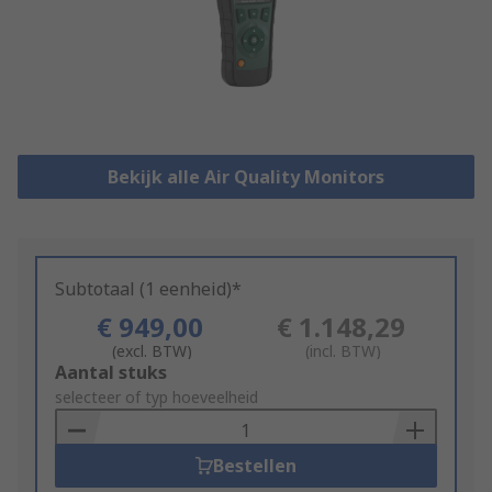
Bekijk alle Air Quality Monitors
Subtotaal (1 eenheid)*
€ 949,00
€ 1.148,29
(excl. BTW)
(incl. BTW)
Add
Aantal stuks
to
selecteer of typ hoeveelheid
Basket
Bestellen