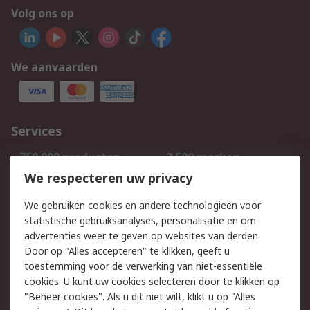
Volg ons op
We aanvaarden
Services
750.000 producten
2.500 merken
Bestellen
Inkoopoplossingen
We respecteren uw privacy
Retouren
Technisch advies
We gebruiken cookies en andere technologieën voor
Track & Trace
statistische gebruiksanalyses, personalisatie en om
advertenties weer te geven op websites van derden.
Wettelijk
Door op "Alles accepteren" te klikken, geeft u
toestemming voor de verwerking van niet-essentiële
Cookiebeleid
Email veiligheid
cookies. U kunt uw cookies selecteren door te klikken op
Privacybeleid
Websitevoorwaarden
"Beheer cookies". Als u dit niet wilt, klikt u op "Alles