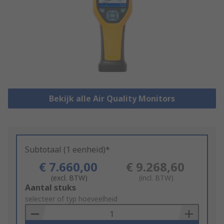
Bekijk alle Air Quality Monitors
Subtotaal (1 eenheid)*
€ 7.660,00
€ 9.268,60
(excl. BTW)
(incl. BTW)
Add
Aantal stuks
to
selecteer of typ hoeveelheid
Basket