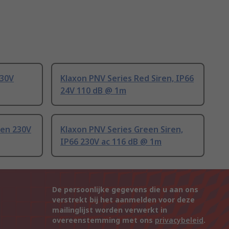
230V
Klaxon PNV Series Red Siren, IP66
24V 110 dB @ 1m
ren 230V
Klaxon PNV Series Green Siren,
IP66 230V ac 116 dB @ 1m
De persoonlijke gegevens die u aan ons
verstrekt bij het aanmelden voor deze
mailinglijst worden verwerkt in
overeenstemming met ons
privacybeleid
.