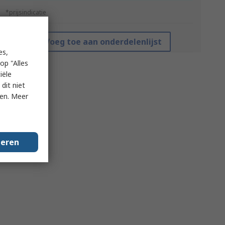
*prijsindicatie
Voeg toe aan onderdelenlijst
es,
op "Alles
iële
dit niet
ken. Meer
geren