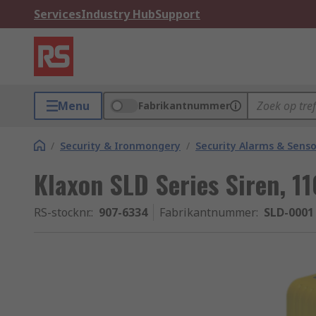
Services
Industry Hub
Support
Menu
Fabrikantnummer
/
Security & Ironmongery
/
Security Alarms & Senso
Klaxon SLD Series Siren, 1
RS-stocknr.
:
907-6334
Fabrikantnummer
:
SLD-0001