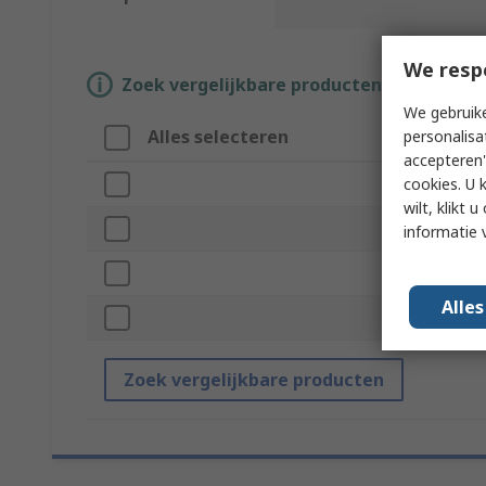
We resp
Zoek vergelijkbare producten door een o
We gebruike
Alles selecteren
personalisa
accepteren"
cookies. U 
wilt, klikt
informatie 
Alle
Zoek vergelijkbare producten