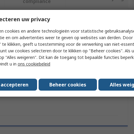
compliance
ecteren uw privacy
f meer kenmerken te selecteren.
n cookies en andere technologieën voor statistische gebruiksanalys
tie en om advertenties weer te geven op websites van derden. Door 
Attribuut
Waarde
 te klikken, geeft u toestemming voor de verwerking van niet-essent
kunt uw cookies selecteren door te klikken op "Beheer cookies". Als u 
Merk
Klaxon
 u op "Alles weigeren". Dit kan de toegang tot bepaalde functies beper
Product Type
Siren
vindt u in
ons cookiebeleid
Supply Voltage
110V ac
s accepteren
Beheer cookies
Alles wei
Series
SLD