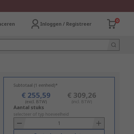
0
aceren
Inloggen / Registreer
Subtotaal (1 eenheid)*
€ 255,59
€ 309,26
(excl. BTW)
(incl. BTW)
Add
Aantal stuks
to
selecteer of typ hoeveelheid
Basket