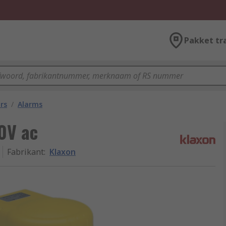
Pakket tr
rs
/
Alarms
10V ac
Fabrikant
:
Klaxon