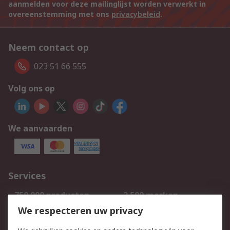
aanmelden voor deze mailinglijst worden verwerkt in
overeenstemming met ons
privacybeleid
.
Neem contact op
023 51 66 555
Volg ons op
We aanvaarden
Services
750.000 producten
2.500 merken
Bestellen
Inkoopoplossingen
We respecteren uw privacy
Retouren
Technisch advies