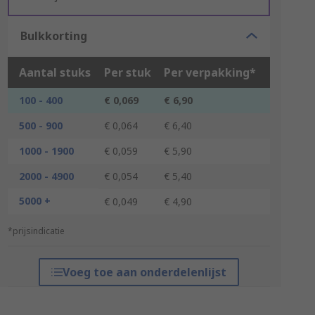
Bulkkorting
Aantal stuks
Per stuk
Per verpakking*
100 - 400
€ 0,069
€ 6,90
500 - 900
€ 0,064
€ 6,40
1000 - 1900
€ 0,059
€ 5,90
2000 - 4900
€ 0,054
€ 5,40
5000 +
€ 0,049
€ 4,90
*prijsindicatie
Voeg toe aan onderdelenlijst