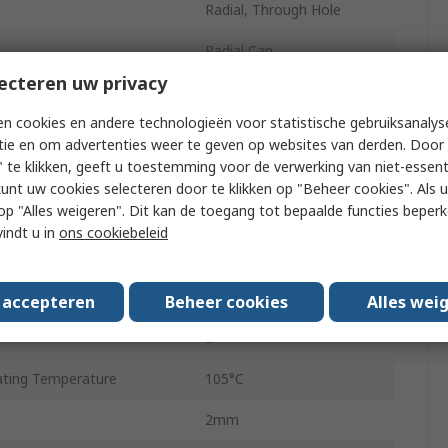
Radial, Through Hole
Radial Can
ecteren uw privacy
11mm
n cookies en andere technologieën voor statistische gebruiksanalys
11mm
tie en om advertenties weer te geven op websites van derden. Door 
 te klikken, geeft u toestemming voor de verwerking van niet-essent
ing Temperature
-40°C
kunt uw cookies selecteren door te klikken op "Beheer cookies". Als u 
 u op "Alles weigeren". Dit kan de toegang tot bepaalde functies beper
5mm
vindt u in
ons cookiebeleid
 Current
80mA
pe
Radial Lead
s accepteren
Beheer cookies
Alles wei
2
ting Temperature
105°C
2mm