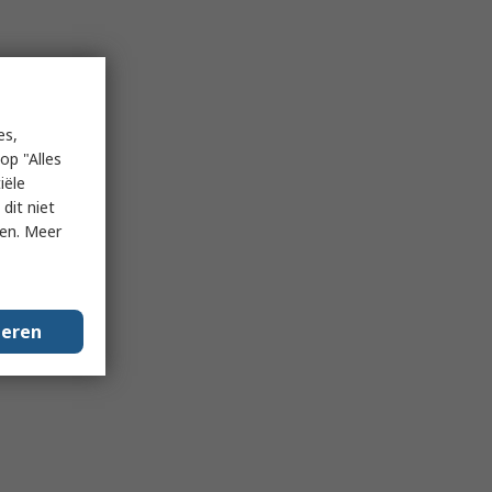
es,
op "Alles
iële
dit niet
ken. Meer
geren