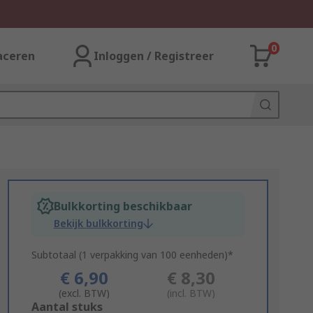
0
aceren
Inloggen / Registreer
Bulkkorting beschikbaar
Bekijk bulkkorting
Subtotaal (1 verpakking van 100 eenheden)*
€ 6,90
€ 8,30
(excl. BTW)
(incl. BTW)
Add
Aantal stuks