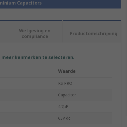
uminium Capacitors
Wetgeving en
Productomschrijving
compliance
f meer kenmerken te selecteren.
Waarde
RS PRO
Capacitor
4.7μF
63V dc