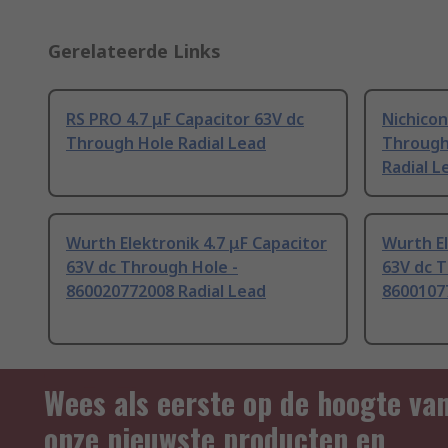
Gerelateerde Links
RS PRO 4.7 μF Capacitor 63V dc
Nichicon
Through Hole Radial Lead
Through
Radial L
Wurth Elektronik 4.7 μF Capacitor
Wurth El
63V dc Through Hole -
63V dc T
860020772008 Radial Lead
8600107
Wees als eerste op de hoogte va
onze nieuwste producten en