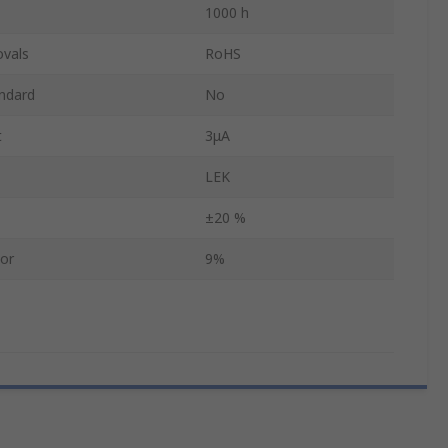
1000 h
ovals
RoHS
ndard
No
t
3μA
LEK
±20 %
tor
9%