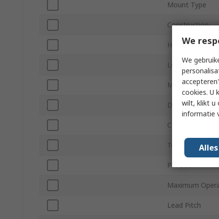
Mount Type
Construction
We resp
Height
We gebruike
Length
personalisa
accepteren"
Minimum Operat
cookies. U 
wilt, klikt
Diameter
informatie 
Capacitor Ripple
Termination Ty
Alle
Pin Count
Maximum Opera
Lead Pitch