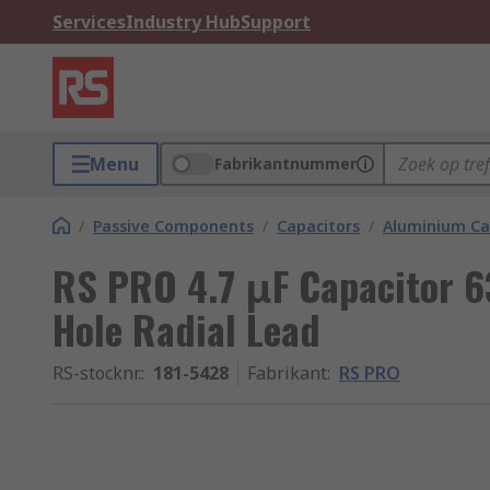
Services
Industry Hub
Support
Menu
Fabrikantnummer
/
Passive Components
/
Capacitors
/
Aluminium Ca
RS PRO 4.7 μF Capacitor 6
Hole Radial Lead
RS-stocknr.
:
181-5428
Fabrikant
:
RS PRO