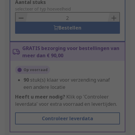
Add
Aantal stuks
to
selecteer of typ hoeveelheid
Basket
Bestellen
GRATIS bezorging voor bestellingen van
meer dan € 90,00
Op voorraad
90
stuk(s) klaar voor verzending vanaf
een andere locatie
Heeft u meer nodig?
Klik op 'Controleer
leverdata' voor extra voorraad en levertijden.
Controleer leverdata