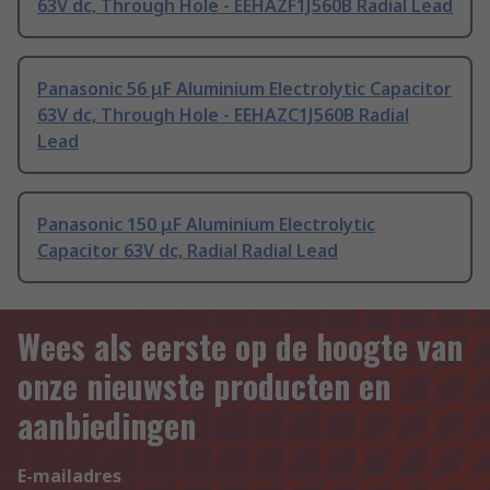
63V dc, Through Hole - EEHAZF1J560B Radial Lead
Panasonic 56 μF Aluminium Electrolytic Capacitor
63V dc, Through Hole - EEHAZC1J560B Radial
Lead
Panasonic 150 μF Aluminium Electrolytic
Capacitor 63V dc, Radial Radial Lead
Wees als eerste op de hoogte van
onze nieuwste producten en
aanbiedingen
E-mailadres