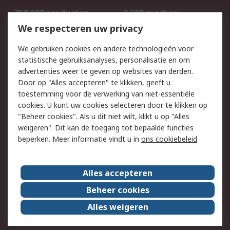
750.000 producten
2.500 merken
Bestellen
Inkoopoplossingen
We respecteren uw privacy
Retouren
Technisch advies
We gebruiken cookies en andere technologieën voor
Track & Trace
statistische gebruiksanalyses, personalisatie en om
advertenties weer te geven op websites van derden.
Wettelijk
Door op "Alles accepteren" te klikken, geeft u
toestemming voor de verwerking van niet-essentiële
Cookiebeleid
Email veiligheid
cookies. U kunt uw cookies selecteren door te klikken op
Privacybeleid
Websitevoorwaarden
"Beheer cookies". Als u dit niet wilt, klikt u op "Alles
weigeren". Dit kan de toegang tot bepaalde functies
Algemene
beperken. Meer informatie vindt u in
ons cookiebeleid
verkoopvoorwaarden
Over RS
Alles accepteren
RS Group
Over ons
Beheer cookies
RS wereldwijd
Werken bij RS
Alles weigeren
ESG