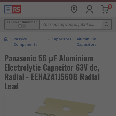
0
Fabrikantnummer
/
Passive
/
Capacitors
/
Aluminium
Components
Capacitors
Panasonic 56 μF Aluminium
Electrolytic Capacitor 63V dc,
Radial - EEHAZA1J560B Radial
Lead