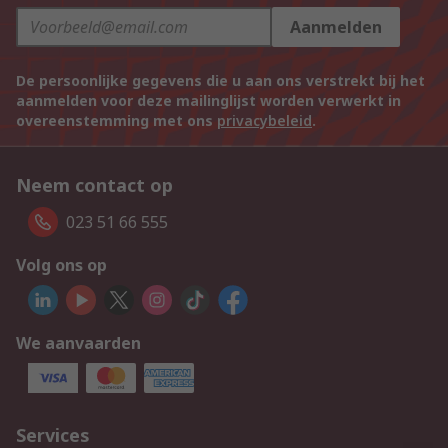
Aanmelden
De persoonlijke gegevens die u aan ons verstrekt bij het
aanmelden voor deze mailinglijst worden verwerkt in
overeenstemming met ons
privacybeleid
.
Neem contact op
023 51 66 555
Volg ons op
We aanvaarden
Services