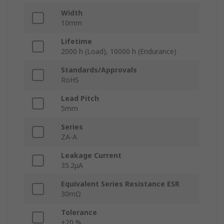
Width
10mm
Lifetime
2000 h (Load), 10000 h (Endurance)
Standards/Approvals
RoHS
Lead Pitch
5mm
Series
ZA-A
Leakage Current
35.2μA
Equivalent Series Resistance ESR
30mΩ
Tolerance
±20 %