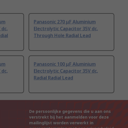
ium
Panasonic 270 μF Aluminium
 dc,
Electrolytic Capacitor 35V dc,
dial
Through Hole Radial Lead
ium
Panasonic 100 μF Aluminium
 dc,
Electrolytic Capacitor 35V dc,
Radial Radial Lead
De persoonlijke gegevens die u aan ons
verstrekt bij het aanmelden voor deze
mailinglijst worden verwerkt in