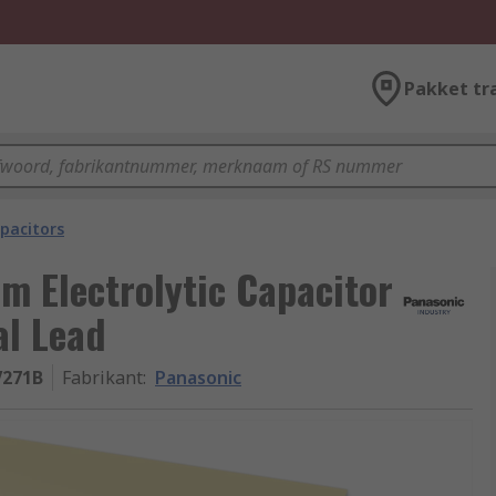
Pakket tr
pacitors
m Electrolytic Capacitor
al Lead
V271B
Fabrikant
:
Panasonic