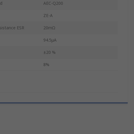
rd
AEC-Q200
ZE-A
esistance ESR
20mΩ
94.5μA
±20 %
8%