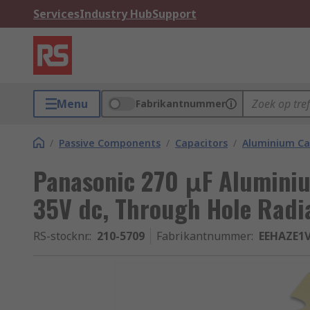
Services
Industry Hub
Support
Menu
Fabrikantnummer
/
Passive Components
/
Capacitors
/
Aluminium Ca
Panasonic 270 μF Aluminiu
35V dc, Through Hole Radi
RS-stocknr.
:
210-5709
Fabrikantnummer
:
EEHAZE1