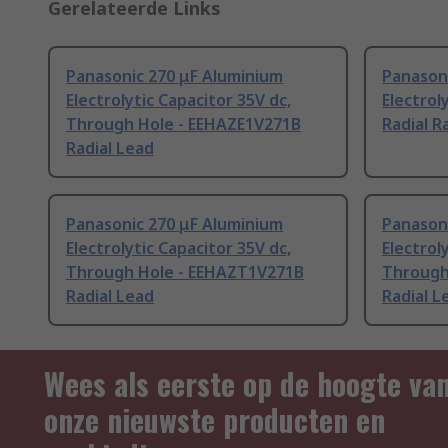
Gerelateerde Links
Panasonic 270 μF Aluminium
Panason
Electrolytic Capacitor 35V dc,
Electrol
Through Hole - EEHAZE1V271B
Radial R
Radial Lead
Panasonic 270 μF Aluminium
Panason
Electrolytic Capacitor 35V dc,
Electrol
Through Hole - EEHAZT1V271B
Through
Radial Lead
Radial L
Wees als eerste op de hoogte va
onze nieuwste producten en