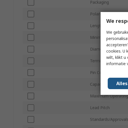
Packaging
Polarity
We resp
Length
We gebruike
Minimum Operating
personalisa
accepteren"
Diameter
cookies. U 
wilt, klikt
Termination Type
informatie 
Pin Count
Alle
Capacitor Ripple Cur
Maximum Operating
Lead Pitch
Standards/Approval