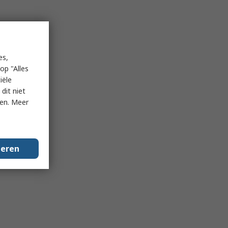
es,
op "Alles
iële
dit niet
ken. Meer
geren