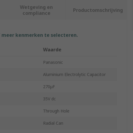
Wetgeving en
Productomschrijving
compliance
f meer kenmerken te selecteren.
Waarde
Panasonic
Aluminium Electrolytic Capacitor
270μF
35V dc
Through Hole
Radial Can