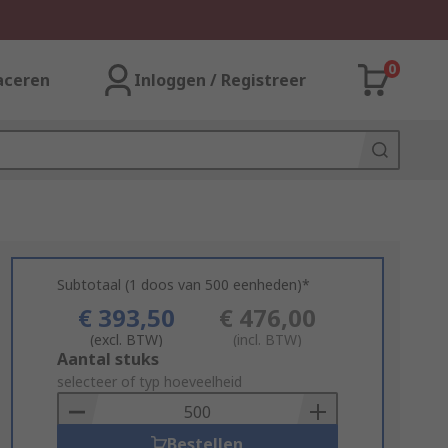
0
aceren
Inloggen / Registreer
Subtotaal (1 doos van 500 eenheden)*
€ 393,50
€ 476,00
(excl. BTW)
(incl. BTW)
Add
Aantal stuks
to
selecteer of typ hoeveelheid
Basket
Bestellen