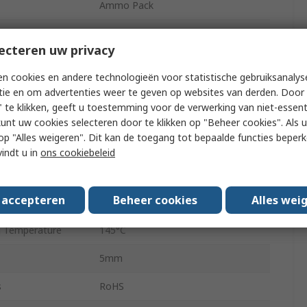
Ammo Pack
Polar
ecteren uw privacy
9.5mm
n cookies en andere technologieën voor statistische gebruiksanalys
 Temperature
-55°C
tie en om advertenties weer te geven op websites van derden. Door 
 te klikken, geeft u toestemming voor de verwerking van niet-essent
10mm
kunt uw cookies selecteren door te klikken op "Beheer cookies". Als u 
 u op "Alles weigeren". Dit kan de toegang tot bepaalde functies beper
Radial Lead
vindt u in
ons cookiebeleid
2
s accepteren
Beheer cookies
Alles wei
rent
900mA
 Temperature
145°C
5mm
s
RoHS