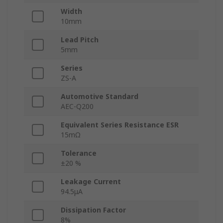
Width
10mm
Lead Pitch
5mm
Series
ZS-A
Automotive Standard
AEC-Q200
Equivalent Series Resistance ESR
15mΩ
Tolerance
±20 %
Leakage Current
94.5μA
Dissipation Factor
8%