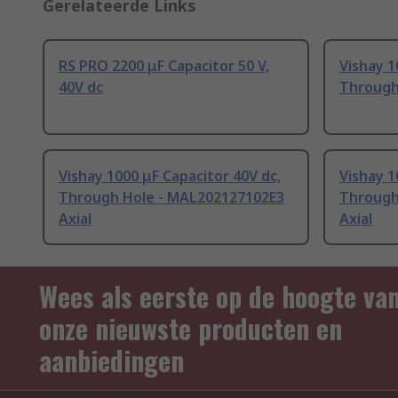
Gerelateerde Links
RS PRO 2200 μF Capacitor 50 V,
Vishay 1
40V dc
Through
Vishay 1000 μF Capacitor 40V dc,
Vishay 1
Through Hole - MAL202127102E3
Through
Axial
Axial
Wees als eerste op de hoogte va
onze nieuwste producten en
aanbiedingen