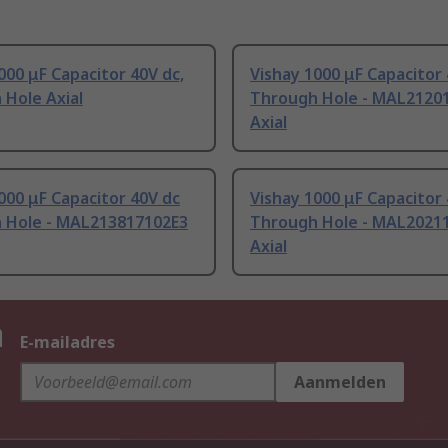
000 μF Capacitor 40V dc,
Vishay 1000 μF Capacitor 
 Hole Axial
Through Hole - MAL2120
Axial
000 μF Capacitor 40V dc
Vishay 1000 μF Capacitor
 Hole - MAL213817102E3
Through Hole - MAL2021
Axial
n
E-mailadres
Aanmelden