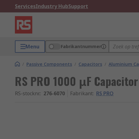
Services
Industry Hub
Support
Menu
Fabrikantnummer
/
Passive Components
/
Capacitors
/
Aluminium Ca
RS PRO 1000 μF Capacitor 
RS-stocknr.
:
276-6070
Fabrikant
:
RS PRO