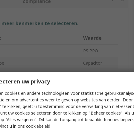
compliance
f meer kenmerken te selecteren.
t
Waarde
RS PRO
pe
Capacitor
e
1000μF
ecteren uw privacy
50, 40V
n cookies en andere technologieën voor statistische gebruiksanalys
tie en om advertenties weer te geven op websites van derden. Door 
31mm
 te klikken, geeft u toestemming voor de verwerking van niet-essent
perating Temperature
-40°C
kunt uw cookies selecteren door te klikken op "Beheer cookies". Als u 
 u op "Alles weigeren". Dit kan de toegang tot bepaalde functies beper
13mm
vindt u in
ons cookiebeleid