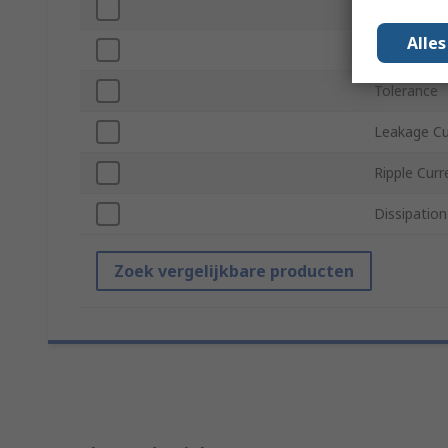
Maximum O
Alle
Lifetime
Tolerance
Leakage Cu
Ripple Curr
Dissipation
Zoek vergelijkbare producten