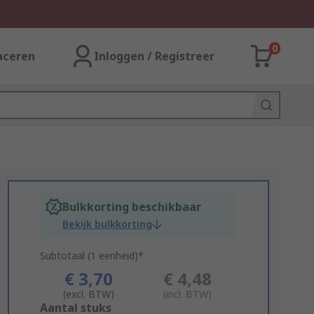
0
aceren
Inloggen / Registreer
Bulkkorting beschikbaar
Bekijk bulkkorting
Subtotaal (1 eenheid)*
€ 3,70
€ 4,48
(excl. BTW)
(incl. BTW)
Add
Aantal stuks