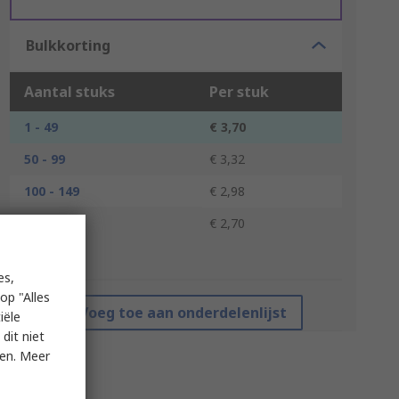
Bulkkorting
Aantal stuks
Per stuk
1 - 49
€ 3,70
50 - 99
€ 3,32
100 - 149
€ 2,98
150 +
€ 2,70
*prijsindicatie
es,
op "Alles
Voeg toe aan onderdelenlijst
iële
dit niet
ken. Meer