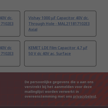
40V dc,
Vishay 1000 μF Capacitor 40V dc,
17102E3
Through Hole - MAL211817102E3
Axial
 40V dc
KEMET LDE Film Capacitor 4.7 μF
17102E3
50 V dc 40V ac, Surface
De persoonlijke gegevens die u aan ons
verstrekt bij het aanmelden voor deze
mailinglijst worden verwerkt in
overeenstemming met ons
privacybeleid
.