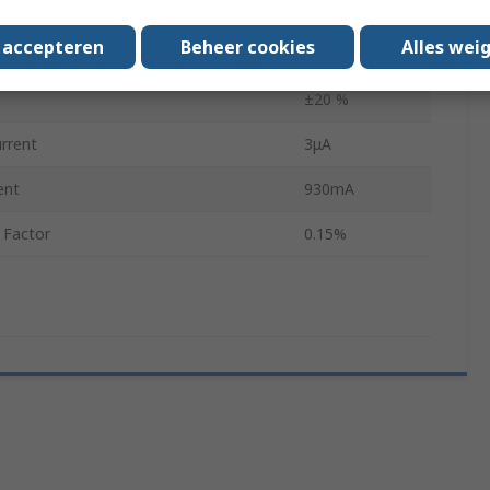
perating Temperature
105°C
s accepteren
Beheer cookies
Alles wei
1000 h
±20 %
rrent
3μA
ent
930mA
 Factor
0.15%