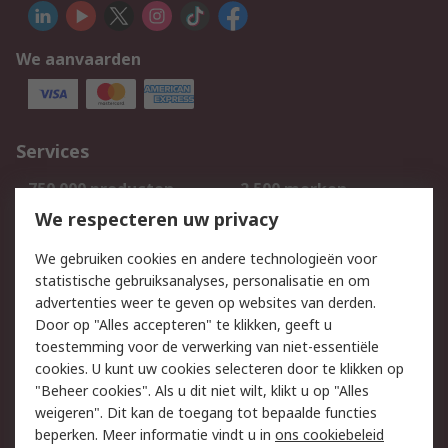
We aanvaarden
Services
750.000 producten
2.500 merken
Bestellen
Inkoopoplossingen
We respecteren uw privacy
Retouren
Technisch advies
We gebruiken cookies en andere technologieën voor
Track & Trace
statistische gebruiksanalyses, personalisatie en om
advertenties weer te geven op websites van derden.
Wettelijk
Door op "Alles accepteren" te klikken, geeft u
toestemming voor de verwerking van niet-essentiële
Cookiebeleid
Email veiligheid
cookies. U kunt uw cookies selecteren door te klikken op
Privacybeleid
Websitevoorwaarden
"Beheer cookies". Als u dit niet wilt, klikt u op "Alles
weigeren". Dit kan de toegang tot bepaalde functies
Algemene
beperken. Meer informatie vindt u in
ons cookiebeleid
verkoopvoorwaarden