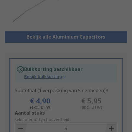
Bekijk alle Aluminium Capacitors
Bulkkorting beschikbaar
Bekijk bulkkorting
Subtotaal (1 verpakking van 5 eenheden)*
€ 4,90
€ 5,95
(excl. BTW)
(incl. BTW)
Add
Aantal stuks
to
selecteer of typ hoeveelheid
Basket