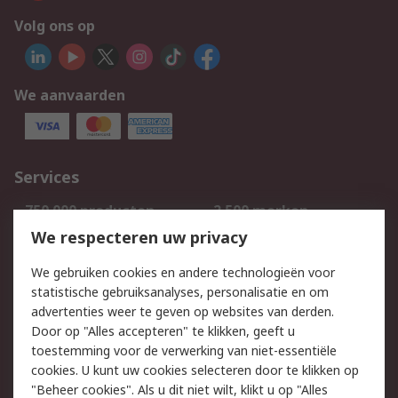
Volg ons op
We aanvaarden
Services
750.000 producten
2.500 merken
Bestellen
Inkoopoplossingen
We respecteren uw privacy
Retouren
Technisch advies
We gebruiken cookies en andere technologieën voor
Track & Trace
statistische gebruiksanalyses, personalisatie en om
advertenties weer te geven op websites van derden.
Wettelijk
Door op "Alles accepteren" te klikken, geeft u
toestemming voor de verwerking van niet-essentiële
Cookiebeleid
Email veiligheid
cookies. U kunt uw cookies selecteren door te klikken op
Privacybeleid
Websitevoorwaarden
"Beheer cookies". Als u dit niet wilt, klikt u op "Alles