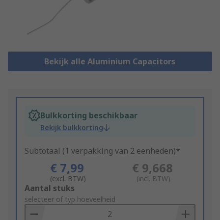
Bekijk alle Aluminium Capacitors
Bulkkorting beschikbaar
Bekijk bulkkorting
Subtotaal (1 verpakking van 2 eenheden)*
€ 7,99
€ 9,668
(excl. BTW)
(incl. BTW)
Add
Aantal stuks
to
selecteer of typ hoeveelheid
Basket