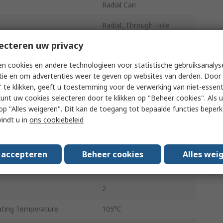
Radial Can
Radial, Through Hole
ecteren uw privacy
31mm
n cookies en andere technologieën voor statistische gebruiksanalys
Polar
tie en om advertenties weer te geven op websites van derden. Door 
31mm
 te klikken, geeft u toestemming voor de verwerking van niet-essent
kunt uw cookies selecteren door te klikken op "Beheer cookies". Als u 
ing Temperature
-40°C
 u op "Alles weigeren". Dit kan de toegang tot bepaalde functies beper
vindt u in
ons cookiebeleid
16mm
pe
Radial Lead
s accepteren
Beheer cookies
Alles wei
 Current
1.6A
2
ting Temperature
105°C