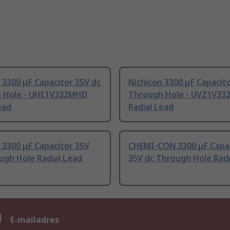
 3300 μF Capacitor 35V dc
Nichicon 3300 μF Capacit
 Hole - UHE1V332MHD
Through Hole - UVZ1V3
ead
Radial Lead
 3300 μF Capacitor 35V
CHEMI-CON 3300 μF Capa
ugh Hole Radial Lead
35V dc Through Hole Radi
n
E-mailadres