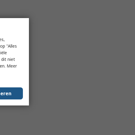
es,
op "Alles
iële
dit niet
ken. Meer
geren