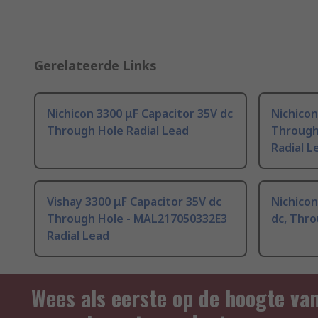
Gerelateerde Links
Nichicon 3300 μF Capacitor 35V dc
Nichicon
Through Hole Radial Lead
Through
Radial L
Vishay 3300 μF Capacitor 35V dc
Nichicon
Through Hole - MAL217050332E3
dc, Thro
Radial Lead
Wees als eerste op de hoogte va