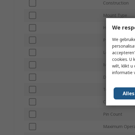
Construction
Mount Type
We resp
Height
We gebruike
Polarity
personalisa
Length
accepteren"
cookies. U 
Minimum Operat
wilt, klikt
informatie 
Diameter
Termination Ty
Alle
Capacitor Ripple
Pin Count
Maximum Opera