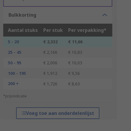
Bulkkorting
Aantal stuks
Per stuk
Per verpakking*
5 - 20
€ 2,332
€ 11,66
25 - 45
€ 2,166
€ 10,83
50 - 95
€ 2,006
€ 10,03
100 - 195
€ 1,912
€ 9,56
200 +
€ 1,726
€ 8,63
*prijsindicatie
Voeg toe aan onderdelenlijst