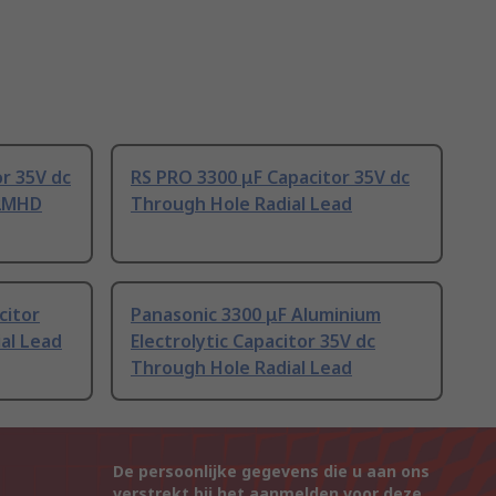
or 35V dc
RS PRO 3300 μF Capacitor 35V dc
32MHD
Through Hole Radial Lead
citor
Panasonic 3300 μF Aluminium
al Lead
Electrolytic Capacitor 35V dc
Through Hole Radial Lead
De persoonlijke gegevens die u aan ons
verstrekt bij het aanmelden voor deze