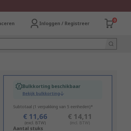
0
aceren
Inloggen / Registreer
Bulkkorting beschikbaar
Bekijk bulkkorting
Subtotaal (1 verpakking van 5 eenheden)*
€ 11,66
€ 14,11
(excl. BTW)
(incl. BTW)
Add
Aantal stuks