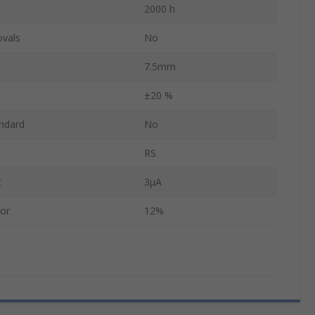
2000 h
ovals
No
7.5mm
±20 %
ndard
No
RS
t
3μA
tor
12%