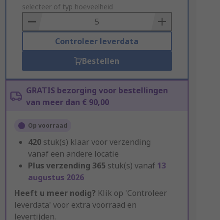
to
selecteer of typ hoeveelheid
Basket
Controleer leverdata
Bestellen
GRATIS bezorging voor bestellingen
van meer dan € 90,00
Op voorraad
420
stuk(s) klaar voor verzending
vanaf een andere locatie
Plus verzending
365
stuk(s) vanaf
13
augustus 2026
Heeft u meer nodig?
Klik op 'Controleer
leverdata' voor extra voorraad en
levertijden.