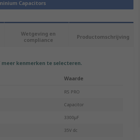
uminium Capacitors
Wetgeving en
Productomschrijving
compliance
f meer kenmerken te selecteren.
Waarde
RS PRO
Capacitor
3300μF
35V dc