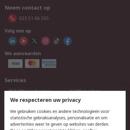
Neem contact op
023 51 66 555
Volg ons op
We aanvaarden
Services
750.000 producten
2.500 merken
Bestellen
Inkoopoplossingen
We respecteren uw privacy
Retouren
Technisch advies
We gebruiken cookies en andere technologieën voor
Track & Trace
statistische gebruiksanalyses, personalisatie en om
advertenties weer te geven op websites van derden.