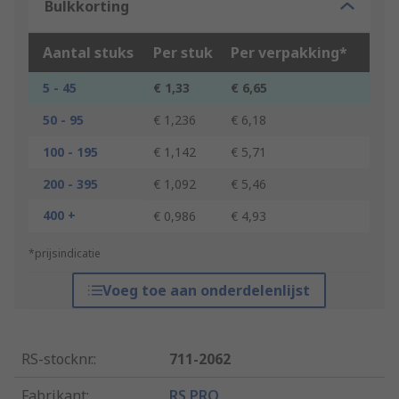
Bulkkorting
Aantal stuks
Per stuk
Per verpakking*
5 - 45
€ 1,33
€ 6,65
50 - 95
€ 1,236
€ 6,18
100 - 195
€ 1,142
€ 5,71
200 - 395
€ 1,092
€ 5,46
400 +
€ 0,986
€ 4,93
*prijsindicatie
Voeg toe aan onderdelenlijst
RS-stocknr.
:
711-2062
Fabrikant
:
RS PRO