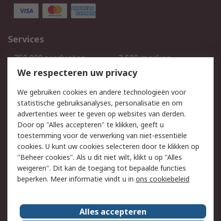
Services
750.000 producten
2.500 merken
Bestellen
Inkoopoplossingen
We respecteren uw privacy
Retouren
Technisch advies
We gebruiken cookies en andere technologieën voor
Track & Trace
statistische gebruiksanalyses, personalisatie en om
advertenties weer te geven op websites van derden.
Wettelijk
Door op "Alles accepteren" te klikken, geeft u
toestemming voor de verwerking van niet-essentiële
Cookiebeleid
Email veiligheid
cookies. U kunt uw cookies selecteren door te klikken op
Privacybeleid
Websitevoorwaarden
"Beheer cookies". Als u dit niet wilt, klikt u op "Alles
weigeren". Dit kan de toegang tot bepaalde functies
Algemene
beperken. Meer informatie vindt u in
ons cookiebeleid
verkoopvoorwaarden
Over RS
Alles accepteren